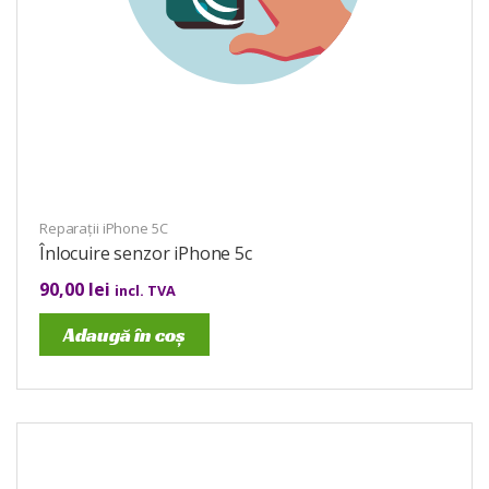
Reparații iPhone 5C
Înlocuire senzor iPhone 5c
90,00
lei
incl. TVA
Adaugă în coș