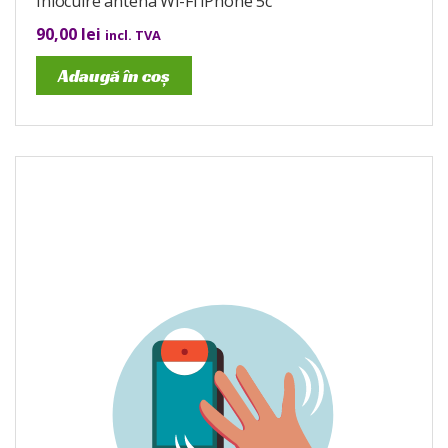
Înlocuire antena Wi-Fi iPhone 5c
90,00
lei
incl. TVA
Adaugă în coș