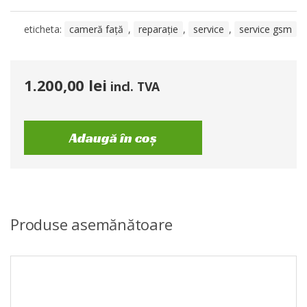
eticheta:
cameră față
,
reparație
,
service
,
service gsm
1.200,00
lei
incl. TVA
Adaugă în coș
Produse asemănătoare