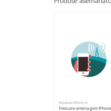
Produse asemănăto
Reparații iPhone 5C
Înlocuire antena gsm iPhone