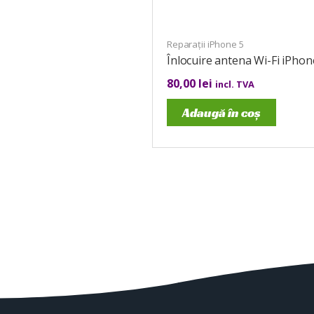
Reparații iPhone 5
Înlocuire antena Wi-Fi iPhon
80,00
lei
incl. TVA
Adaugă în coș