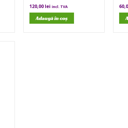
120,00
lei
60,
incl. TVA
Adaugă în coș
A