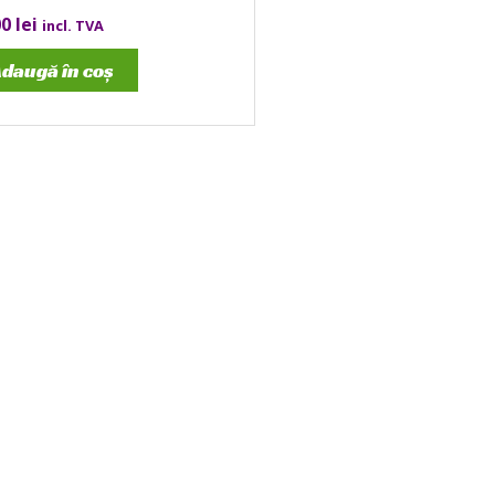
00
lei
incl. TVA
daugă în coș