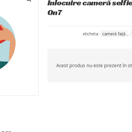
Înlocuire cameră self
On7
eticheta:
cameră față
,
Acest produs nu este prezent în sto