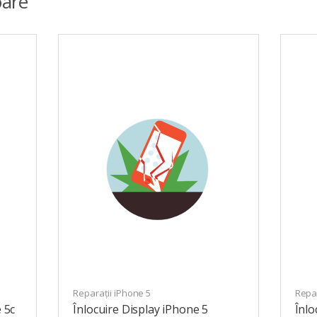
are
Reparații iPhone 5
Repar
 5c
Înlocuire Display iPhone 5
Înlo