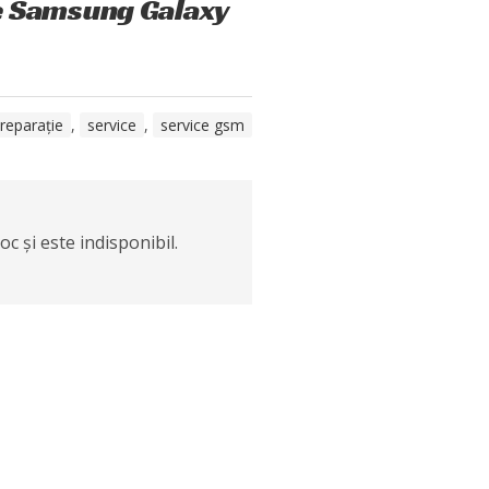
ie Samsung Galaxy
reparație
,
service
,
service gsm
c și este indisponibil.