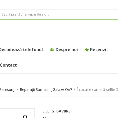
Decodează telefonul
Despre noi
Recenzii
Contact
e Samsung
/
Reparații Samsung Galaxy On7
/
Înlocuire cameră selfi
SKU:
G_I5AVBR3