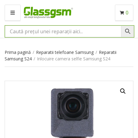
0
M
E
N
I
U
Prima pagină
/
Reparatii telefoane Samsung
/
Reparatii
Samsung S24
/
Inlocuire camera selfie Samsung S24