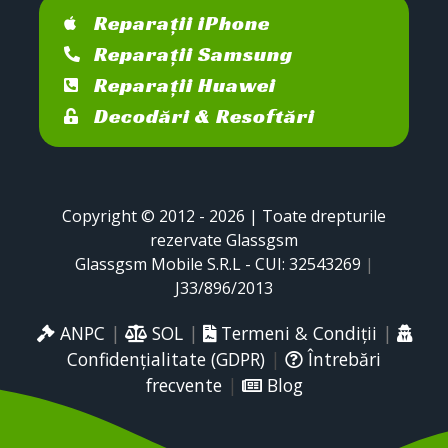
Reparații iPhone
Reparații Samsung
Reparații Huawei
Decodări & Resoftări
Copyright © 2012 - 2026 | Toate drepturile
rezervate Glassgsm
Glassgsm Mobile S.R.L - CUI: 32543269
|
J33/896/2013
ANPC
|
SOL
|
Termeni & Condiții
|
Confidențialitate (GDPR)
|
Întrebări
frecvente
|
Blog