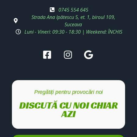
0745 554 645
Strada Ana Ipătescu 5, et. 1, biroul 109,
Suceava
Luni - Vineri: 09:30 - 18:30 | Weekend: ÎNCHIS
Pregătiți pentru provocări noi
DISCUTĂ CU NOI CHIAR
AZI