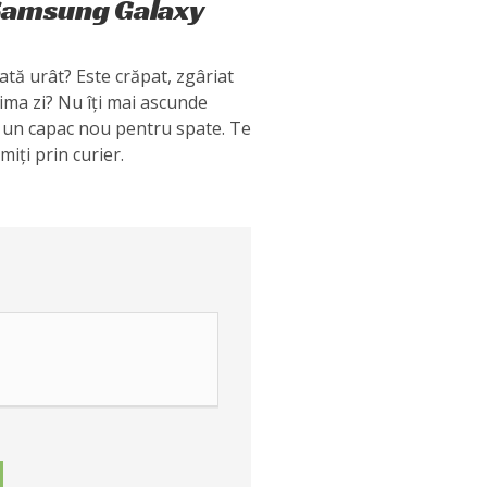
 Samsung Galaxy
ată urât? Este crăpat, zgâriat
ima zi? Nu îți mai ascunde
 cu un capac nou pentru spate. Te
miți prin curier.