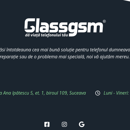
ăsi întotdeauna cea mai bună soluție pentru telefonul dumneavoa
reparație sau de o problema mai specială, noi vă ajutăm mereu
a Ana Ipătescu 5, et. 1, biroul 109, Suceava
Luni - Vineri