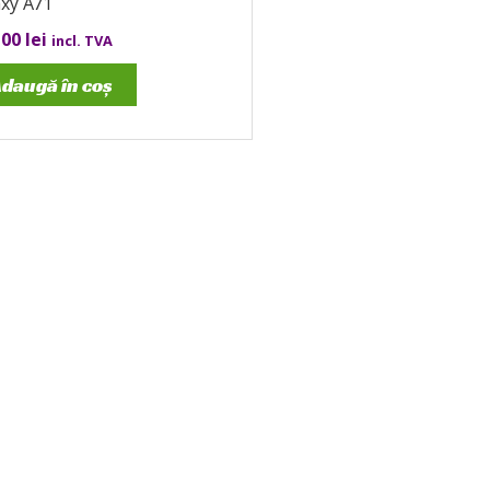
axy A71
,00
lei
incl. TVA
daugă în coș