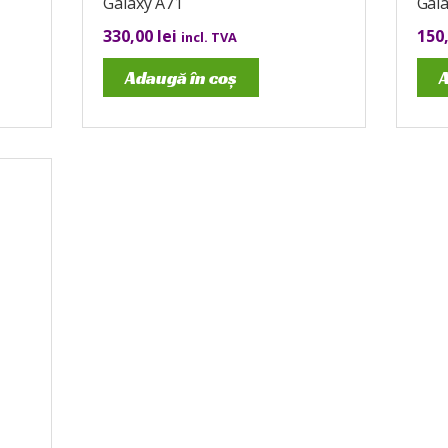
Galaxy A71
Gal
330,00
lei
150
incl. TVA
Adaugă în coș
A