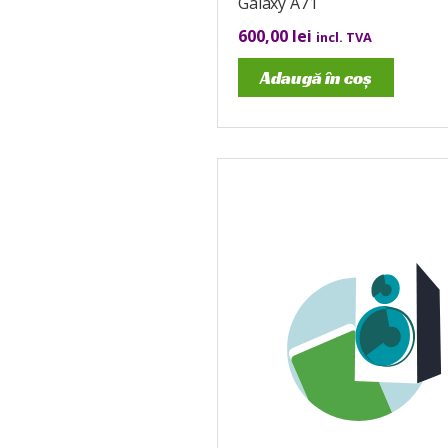
Galaxy A71
600,00
lei
incl. TVA
Adaugă în coș