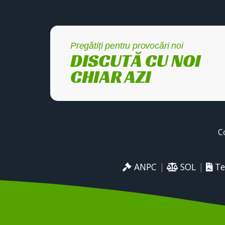
Pregătiți pentru provocări noi
DISCUTĂ CU NOI
CHIAR AZI
C
ANPC
|
SOL
|
Te