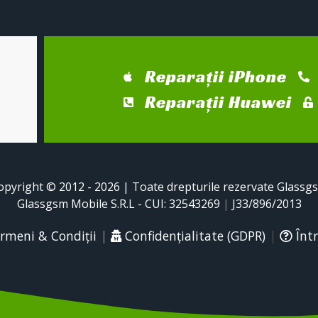
Reparații iPhone
Reparații Huawei
opyright © 2012 - 2026 | Toate drepturile rezervate Glassg
Glassgsm Mobile S.R.L - CUI: 32543269
|
J33/896/2013
rmeni & Condiții
|
Confidențialitate (GDPR)
|
Într