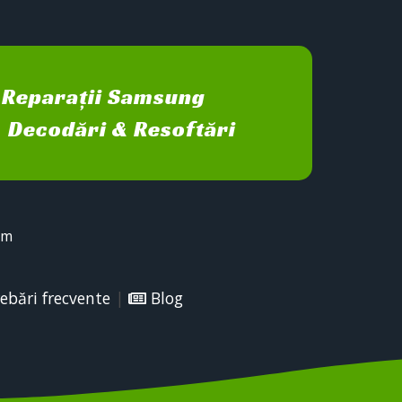
Reparații Samsung
Decodări & Resoftări
sm
ebări frecvente
|
Blog