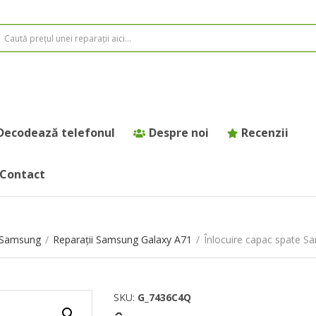
Decodează telefonul
Despre noi
Recenzii
Contact
e Samsung
/
Reparații Samsung Galaxy A71
/
Înlocuire capac spate 
SKU:
G_7436C4Q