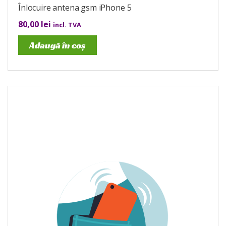
Înlocuire antena gsm iPhone 5
80,00
lei
incl. TVA
Adaugă în coș