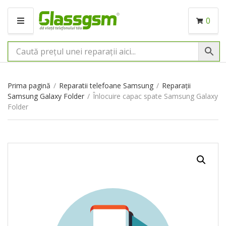
0
M
E
N
I
U
Prima pagină
/
Reparatii telefoane Samsung
/
Reparații
Samsung Galaxy Folder
/
Înlocuire capac spate Samsung Galaxy
Folder