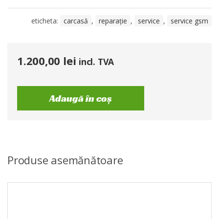
eticheta:
carcasă
,
reparație
,
service
,
service gsm
1.200,00
lei
incl. TVA
Adaugă în coș
Produse asemănătoare