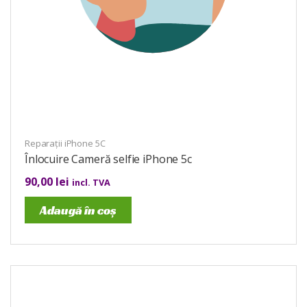
Reparații iPhone 5C
Înlocuire Cameră selfie iPhone 5c
90,00
lei
incl. TVA
Adaugă în coș