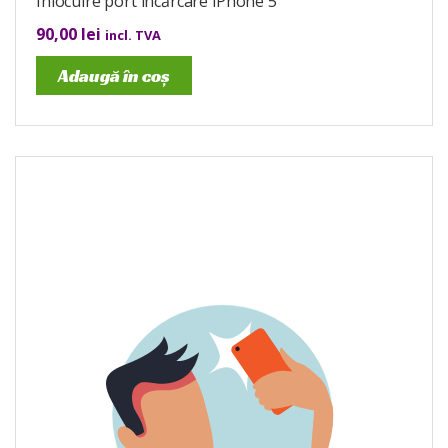
Înlocuire port încărcare iPhone 5
90,00
lei
incl. TVA
Adaugă în coș