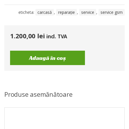
eticheta:
carcasă
,
reparație
,
service
,
service gsm
1.200,00
lei
incl. TVA
Adaugă în coș
Produse asemănătoare