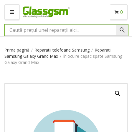
0
M
E
N
I
U
Prima pagină
/
Reparatii telefoane Samsung
/
Reparații
Samsung Galaxy Grand Max
/
Înlocuire capac spate Samsung
Galaxy Grand Max