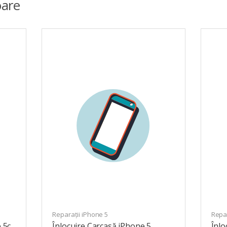
are
Reparații iPhone 5
Repar
 5c
Înlocuire Carcasă iPhone 5
Înlo