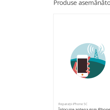
Produse asemănăto
Reparații iPhone 5C
Înlocuire antena gsm iPhone