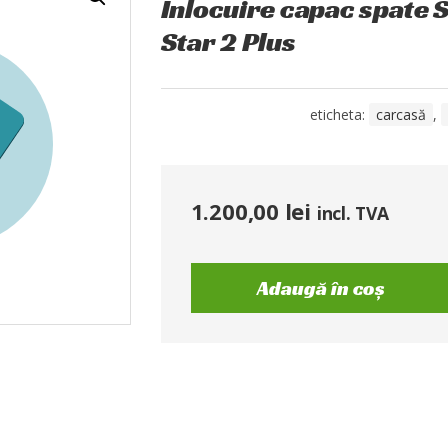
Înlocuire capac spate
Star 2 Plus
eticheta:
carcasă
,
1.200,00
lei
incl. TVA
Adaugă în coș