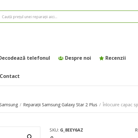
Decodează telefonul
Despre noi
Recenzii
Contact
e Samsung
/
Reparații Samsung Galaxy Star 2 Plus
/
Înlocuire capac s
SKU:
G_8EEY6AZ
R