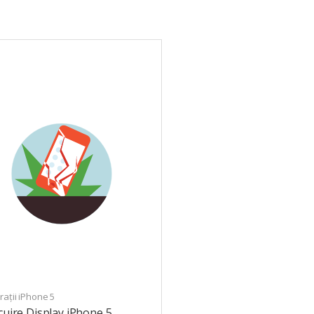
ații iPhone 5
cuire Display iPhone 5