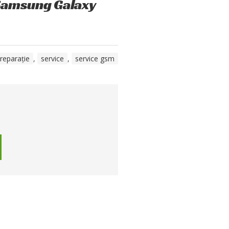
 Samsung Galaxy
reparație
,
service
,
service gsm