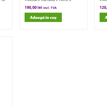
190,00
lei
120
incl. TVA
Adaugă în coș
A