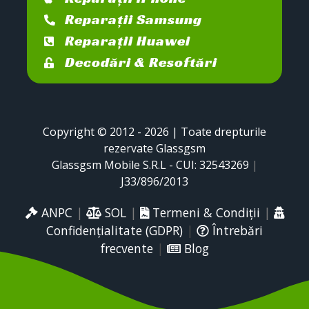
Reparații Samsung
Reparații Huawei
Decodări & Resoftări
Copyright © 2012 - 2026 | Toate drepturile
rezervate Glassgsm
Glassgsm Mobile S.R.L - CUI: 32543269
|
J33/896/2013
ANPC
|
SOL
|
Termeni & Condiții
|
Confidențialitate (GDPR)
|
Întrebări
frecvente
|
Blog