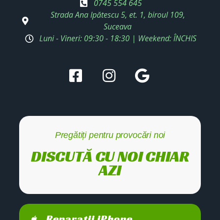
0745 554 645
Strada Ana Ipătescu 5, et. 1, biroul 109,
Suceava
Luni - Vineri: 09:30 - 18:30 | Weekend: ÎNCHIS
Pregătiți pentru provocări noi
DISCUTĂ CU NOI CHIAR
AZI
Reparații iPhone