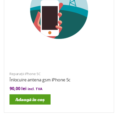
Reparații iPhone 5C
Înlocuire antena gsm iPhone 5c
90,00
lei
incl. TVA
Adaugă în coș