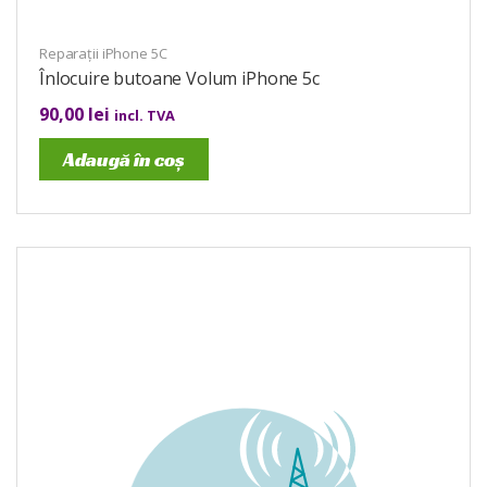
Reparații iPhone 5C
Înlocuire butoane Volum iPhone 5c
90,00
lei
incl. TVA
Adaugă în coș