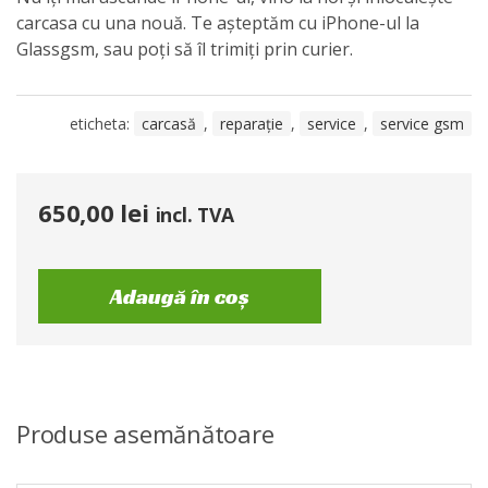
carcasa cu una nouă. Te așteptăm cu iPhone-ul la
Glassgsm, sau poți să îl trimiți prin curier.
eticheta:
carcasă
,
reparație
,
service
,
service gsm
650,00
lei
incl. TVA
Adaugă în coș
Produse asemănătoare