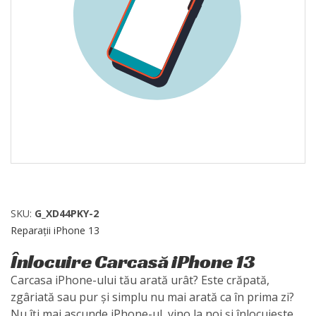
SKU:
G_XD44PKY-2
Reparații iPhone 13
Înlocuire Carcasă iPhone 13
Carcasa iPhone-ului tău arată urât? Este crăpată,
zgâriată sau pur și simplu nu mai arată ca în prima zi?
Nu îți mai ascunde iPhone-ul, vino la noi și înlocuiește