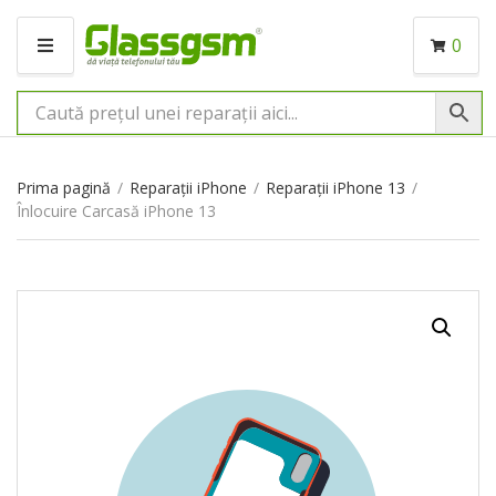
0
M
E
N
I
U
Prima pagină
/
Reparații iPhone
/
Reparații iPhone 13
/
Înlocuire Carcasă iPhone 13