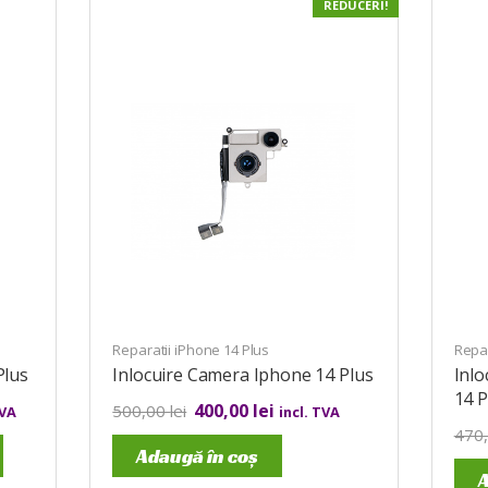
REDUCERI!
Reparatii iPhone 14 Plus
Repar
Plus
Inlocuire Camera Iphone 14 Plus
Inl
14 P
400,00
lei
500,00
lei
TVA
incl. TVA
470
Adaugă în coș
A