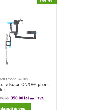
REDUCERI!
atii iPhone 14 Plus
ocuire Buton ON/OFF Iphone
lus
350,00
lei
,00
lei
incl. TVA
daugă în coș