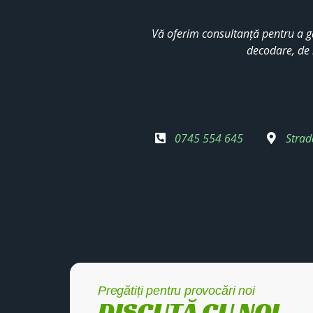
Vă oferim consultanță pentru a g
decodare, de 
0745 554 645
Strad
Pregătiți pentru provocări noi
DISCUTĂ CU NOI