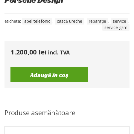
eticheta:
apel telefonic
,
cască ureche
,
reparație
,
service
,
service gsm
1.200,00
lei
incl. TVA
Adaugă în coș
Produse asemănătoare