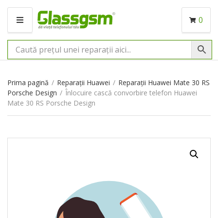
0
M
E
N
I
U
Prima pagină
/
Reparații Huawei
/
Reparații Huawei Mate 30 RS
Porsche Design
/
Înlocuire cască convorbire telefon Huawei
Mate 30 RS Porsche Design