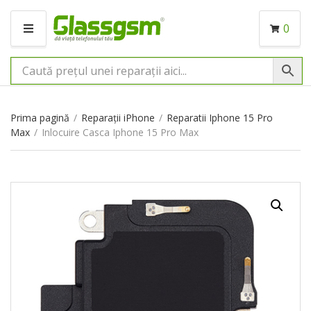
0
M
E
N
I
U
Prima pagină
/
Reparații iPhone
/
Reparatii Iphone 15 Pro
Max
/
Inlocuire Casca Iphone 15 Pro Max