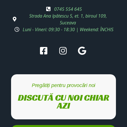
0745 554 645
Strada Ana Ipătescu 5, et. 1, biroul 109,
Suceava
Luni - Vineri: 09:30 - 18:30 | Weekend: ÎNCHIS
Pregătiți pentru provocări noi
DISCUTĂ CU NOI CHIAR
AZI