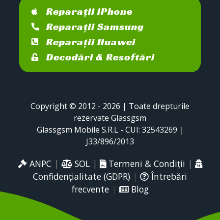
Reparații iPhone
Reparații Samsung
Reparații Huawei
Decodări & Resoftări
Copyright © 2012 - 2026 | Toate drepturile
rezervate Glassgsm
Glassgsm Mobile S.R.L - CUI: 32543269
|
J33/896/2013
ANPC
|
SOL
|
Termeni & Condiții
|
Confidențialitate (GDPR)
|
Întrebări
frecvente
|
Blog