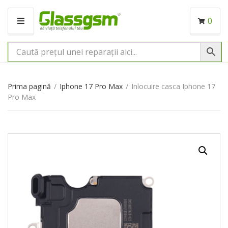
0
M
E
N
I
U
Prima pagină
/
Iphone 17 Pro Max
/
Inlocuire casca Iphone 17
Pro Max