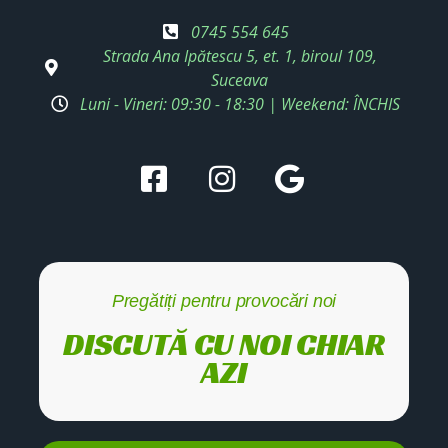
0745 554 645
Strada Ana Ipătescu 5, et. 1, biroul 109,
Suceava
Luni - Vineri: 09:30 - 18:30 | Weekend: ÎNCHIS
Pregătiți pentru provocări noi
DISCUTĂ CU NOI CHIAR
AZI