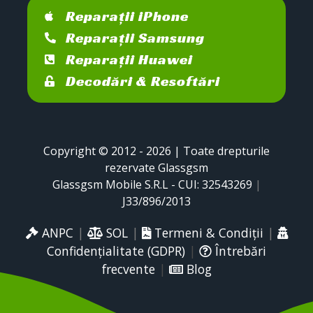
Reparații iPhone
Reparații Samsung
Reparații Huawei
Decodări & Resoftări
Copyright © 2012 - 2026 | Toate drepturile
rezervate Glassgsm
Glassgsm Mobile S.R.L - CUI: 32543269
|
J33/896/2013
ANPC
|
SOL
|
Termeni & Condiții
|
Confidențialitate (GDPR)
|
Întrebări
frecvente
|
Blog