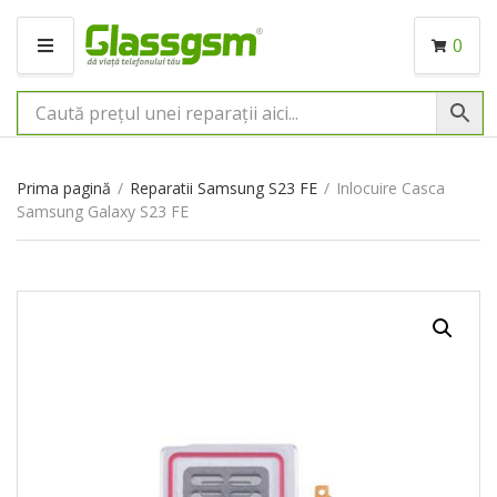
0
M
E
N
I
U
Prima pagină
/
Reparatii Samsung S23 FE
/
Inlocuire Casca
Samsung Galaxy S23 FE