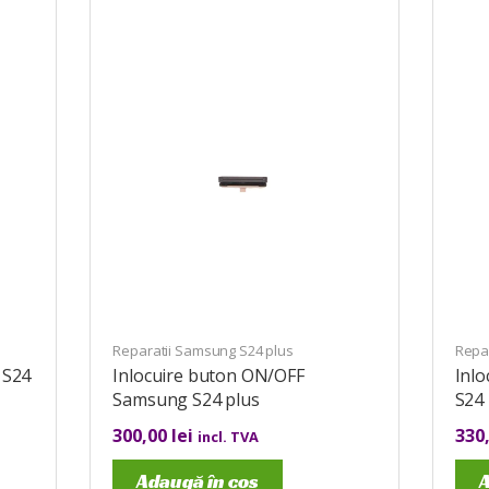
Reparatii Samsung S24 plus
Repa
 S24
Inlocuire buton ON/OFF
Inl
Samsung S24 plus
S24 
300,00
lei
330
incl. TVA
Adaugă în coș
A