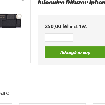
Inlocuire Difuzor Ipho
250,00
lei
incl. TVA
Adaugă în coș
are