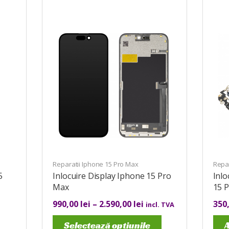
Reparatii Iphone 15 Pro Max
Repar
5
Inlocuire Display Iphone 15 Pro
Inlo
Max
15 
990,00
lei
–
2.590,00
lei
350
incl. TVA
Selectează opțiunile
A