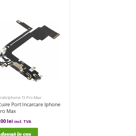
atii Iphone 15 Pro Max
cuire Port Incarcare Iphone
Pro Max
,00
lei
incl. TVA
daugă în coș