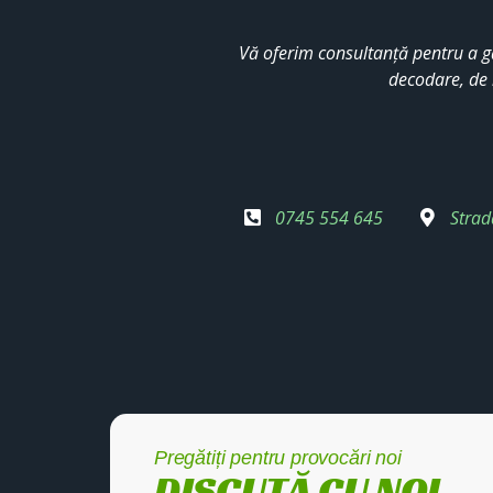
Vă oferim consultanță pentru a g
decodare, de 
0745 554 645
Strad
Pregătiți pentru provocări noi
DISCUTĂ CU NOI