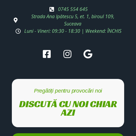
0745 554 645
Strada Ana Ipătescu 5, et. 1, biroul 109,
Suceava
Luni - Vineri: 09:30 - 18:30 | Weekend: ÎNCHIS
Pregătiți pentru provocări noi
DISCUTĂ CU NOI CHIAR
AZI