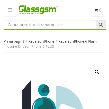
0
M
E
N
I
U
Prima pagină
/
Reparații iPhone
/
Reparații iPhone 6 Plus
/
Înlocuire Difuzor iPhone 6 PLUS