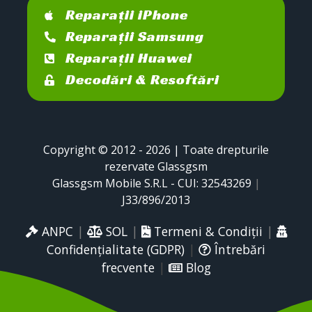
Reparații iPhone
Reparații Samsung
Reparații Huawei
Decodări & Resoftări
Copyright © 2012 - 2026 | Toate drepturile
rezervate Glassgsm
Glassgsm Mobile S.R.L - CUI: 32543269
|
J33/896/2013
ANPC
|
SOL
|
Termeni & Condiții
|
Confidențialitate (GDPR)
|
Întrebări
frecvente
|
Blog