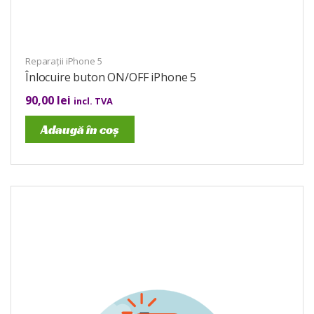
Reparații iPhone 5
Înlocuire buton ON/OFF iPhone 5
90,00
lei
incl. TVA
Adaugă în coș