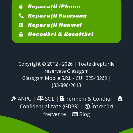
Reparații iPhone
Reparații Samsung
Reparații Huawei
Decodări & Resoftări
Copyright © 2012 - 2026 | Toate drepturile
rezervate Glassgsm
Glassgsm Mobile S.R.L - CUI: 32543269
|
J33/896/2013
ANPC
|
SOL
|
Termeni & Condiții
|
Confidențialitate (GDPR)
|
Întrebări
frecvente
|
Blog