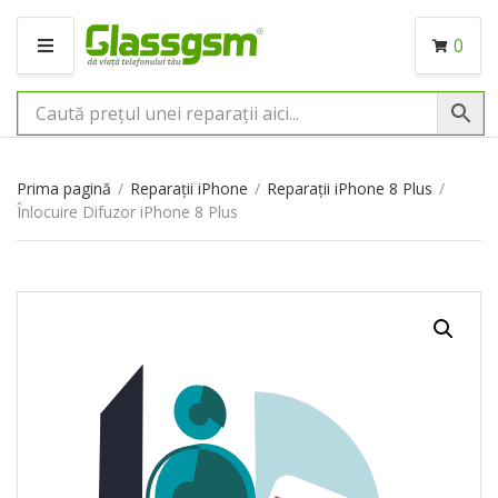
0
M
E
N
I
U
Prima pagină
/
Reparații iPhone
/
Reparații iPhone 8 Plus
/
Înlocuire Difuzor iPhone 8 Plus