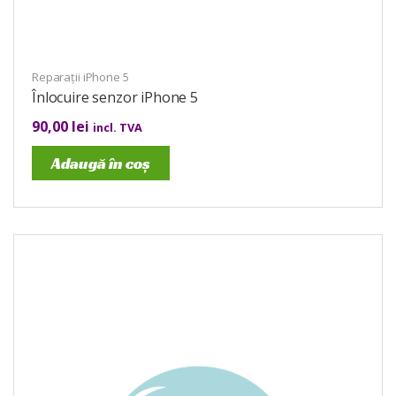
Reparații iPhone 5
Înlocuire senzor iPhone 5
90,00
lei
incl. TVA
Adaugă în coș