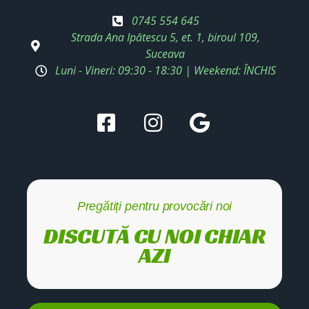
0745 554 645
Strada Ana Ipătescu 5, et. 1, biroul 109,
Suceava
Luni - Vineri: 09:30 - 18:30 | Weekend: ÎNCHIS
Pregătiți pentru provocări noi
DISCUTĂ CU NOI CHIAR
AZI