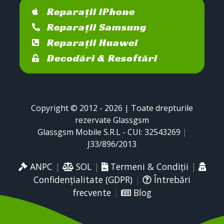
Reparații iPhone
Reparații Samsung
Reparații Huawei
Decodări & Resoftări
Copyright © 2012 - 2026 | Toate drepturile
rezervate Glassgsm
Glassgsm Mobile S.R.L - CUI: 32543269
|
J33/896/2013
ANPC
|
SOL
|
Termeni & Condiții
|
Confidențialitate (GDPR)
|
Întrebări
frecvente
|
Blog