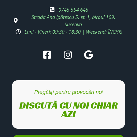
0745 554 645
Strada Ana Ipătescu 5, et. 1, biroul 109,
Suceava
Luni - Vineri: 09:30 - 18:30 | Weekend: ÎNCHIS
Pregătiți pentru provocări noi
DISCUTĂ CU NOI CHIAR
AZI