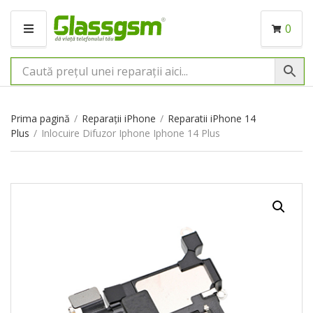
0
M
E
N
I
U
Prima pagină
/
Reparații iPhone
/
Reparatii iPhone 14
Plus
/
Inlocuire Difuzor Iphone Iphone 14 Plus