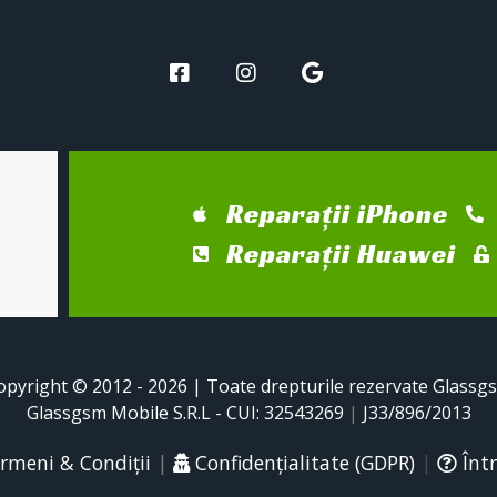
Reparații iPhone
Reparații Huawei
opyright © 2012 - 2026 | Toate drepturile rezervate Glassg
Glassgsm Mobile S.R.L - CUI: 32543269
|
J33/896/2013
rmeni & Condiții
|
Confidențialitate (GDPR)
|
Într