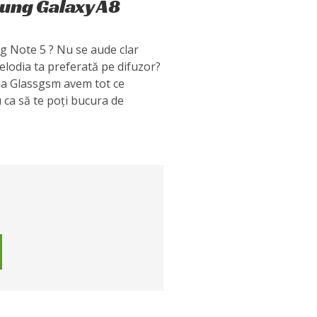
sung Galaxy A8
g Note 5 ? Nu se aude clar
elodia ta preferată pe difuzor?
 la Glassgsm avem tot ce
u ca să te poți bucura de