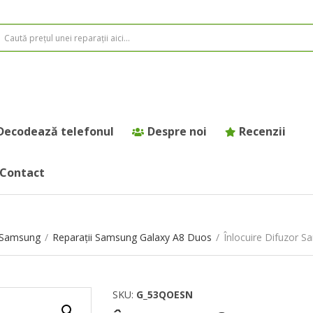
Decodează telefonul
Despre noi
Recenzii
Contact
e Samsung
/
Reparații Samsung Galaxy A8 Duos
/
Înlocuire Difuzor 
SKU:
G_53QOESN