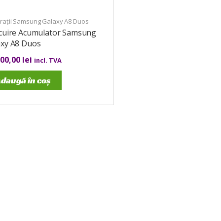
rații Samsung Galaxy A8 Duos
ocuire Acumulator Samsung
axy A8 Duos
000,00
lei
incl. TVA
daugă în coș