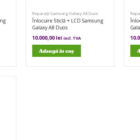
s
Reparații Samsung Galaxy A8 Duos
Repa
ung
Înlocuire Sticlă + LCD Samsung
Înl
Galaxy A8 Duos
Gal
10.000,00
lei
10.
incl. TVA
Adaugă în coș
A