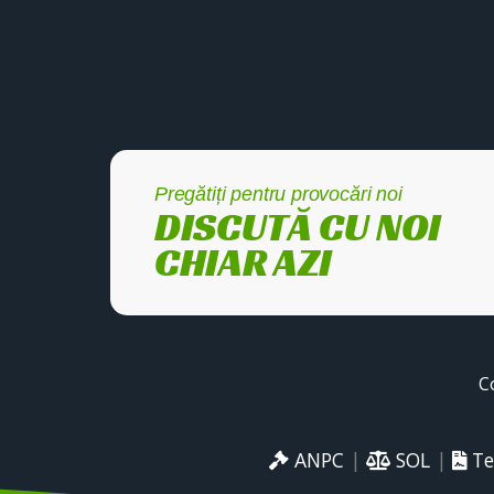
Pregătiți pentru provocări noi
DISCUTĂ CU NOI
CHIAR AZI
C
ANPC
|
SOL
|
Te