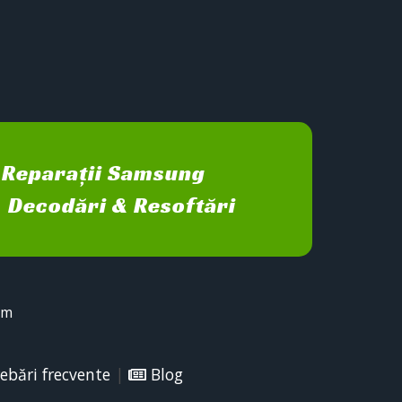
Reparații Samsung
Decodări & Resoftări
sm
ebări frecvente
|
Blog