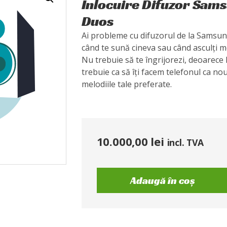
Înlocuire Difuzor Sam
Duos
Ai probleme cu difuzorul de la Samsun
când te sună cineva sau când asculți m
Nu trebuie să te îngrijorezi, deoarece
trebuie ca să îți facem telefonul ca no
melodiile tale preferate.
10.000,00
lei
incl. TVA
Adaugă în coș