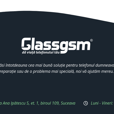
ăsi întotdeauna cea mai bună soluție pentru telefonul dumneavoa
reparație sau de o problema mai specială, noi vă ajutăm mereu
a Ana Ipătescu 5, et. 1, biroul 109, Suceava
Luni - Vineri