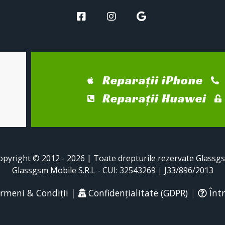
Reparații iPhone
Reparații Huawei
opyright © 2012 - 2026 | Toate drepturile rezervate Glassg
Glassgsm Mobile S.R.L - CUI: 32543269
|
J33/896/2013
rmeni & Condiții
|
Confidențialitate (GDPR)
|
Într