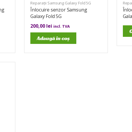
Reparații Samsung Galaxy Fold 5G
Repa
ng
Înlocuire senzor Samsung
Înl
Galaxy Fold 5G
Gala
200,00
lei
incl. TVA
C
Adaugă în coș