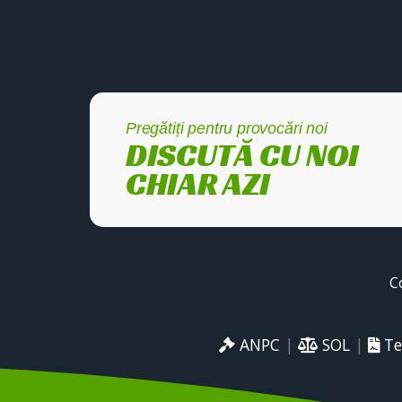
Pregătiți pentru provocări noi
DISCUTĂ CU NOI
CHIAR AZI
C
ANPC
|
SOL
|
Te