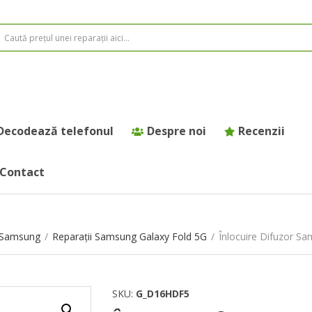
Decodează telefonul
Despre noi
Recenzii
Contact
e Samsung
/
Reparații Samsung Galaxy Fold 5G
/
Înlocuire Difuzor S
SKU:
G_D16HDF5