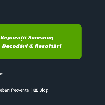
Reparații Samsung
Decodări & Resoftări
sm
ebări frecvente
|
Blog