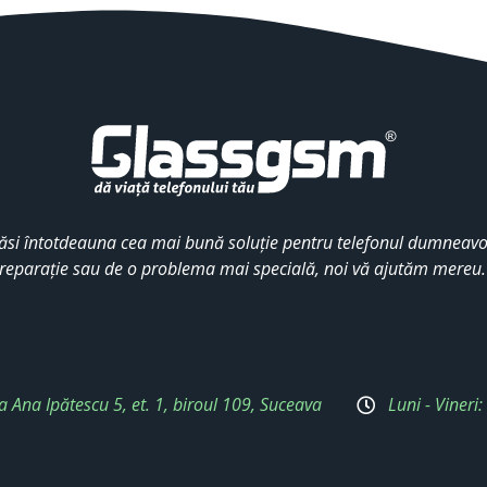
ăsi întotdeauna cea mai bună soluție pentru telefonul dumneavoa
reparație sau de o problema mai specială, noi vă ajutăm mereu
a Ana Ipătescu 5, et. 1, biroul 109, Suceava
Luni - Vineri