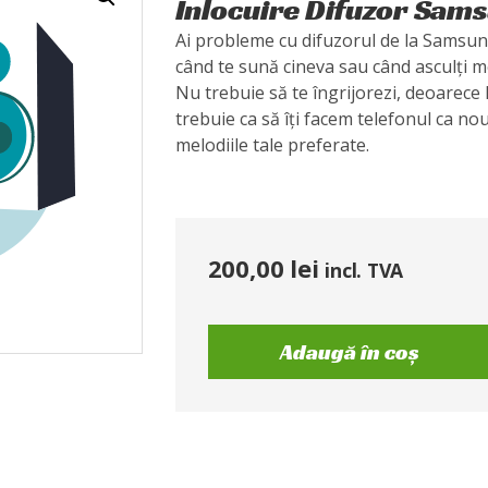
Înlocuire Difuzor Sams
Ai probleme cu difuzorul de la Samsun
când te sună cineva sau când asculți m
Nu trebuie să te îngrijorezi, deoarece
trebuie ca să îți facem telefonul ca no
melodiile tale preferate.
200,00
lei
incl. TVA
Adaugă în coș