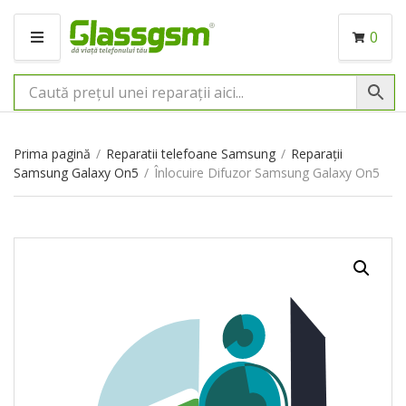
0
M
E
N
I
U
Prima pagină
/
Reparatii telefoane Samsung
/
Reparații
Samsung Galaxy On5
/
Înlocuire Difuzor Samsung Galaxy On5