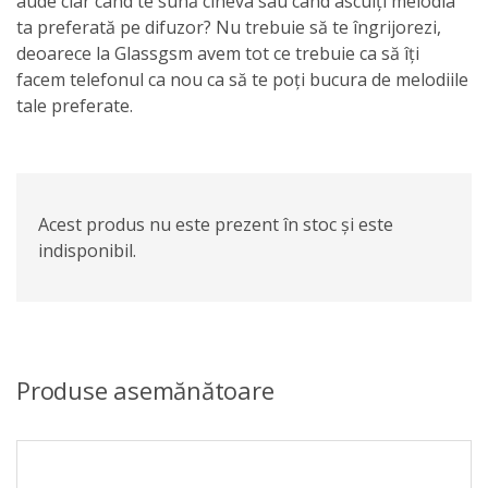
aude clar când te sună cineva sau când asculți melodia
ta preferată pe difuzor? Nu trebuie să te îngrijorezi,
deoarece la Glassgsm avem tot ce trebuie ca să îți
facem telefonul ca nou ca să te poți bucura de melodiile
tale preferate.
Acest produs nu este prezent în stoc și este
indisponibil.
Produse asemănătoare