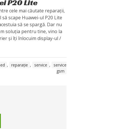
ei P20 Lite
tre cele mai căutate reparații,
 să scape Huawei-ul P20 Lite
acestuia să se spargă. Dar nu
em soluția pentru tine, vino la
er și îți înlocuim display-ul /
led
,
reparație
,
service
,
service
gsm