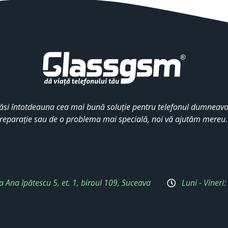
ăsi întotdeauna cea mai bună soluție pentru telefonul dumneavoa
reparație sau de o problema mai specială, noi vă ajutăm mereu
a Ana Ipătescu 5, et. 1, biroul 109, Suceava
Luni - Vineri