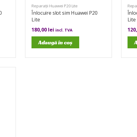
Reparații Huawei P20 Lite
Repar
0
Înlocuire slot sim Huawei P20
Înlo
Lite
Lite
180,00
lei
120
incl. TVA
Adaugă în coș
A