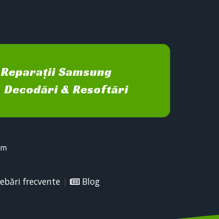
Reparații Samsung
Decodări & Resoftări
sm
ebări frecvente
|
Blog