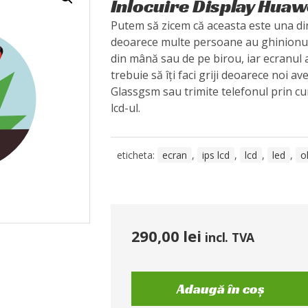
Înlocuire Display Huaw
Putem să zicem că aceasta este una din
deoarece multe persoane au ghinionul
din mână sau de pe birou, iar ecranul 
trebuie să îți faci griji deoarece noi av
Glassgsm sau trimite telefonul prin curi
lcd-ul.
eticheta:
ecran
,
ips lcd
,
lcd
,
led
,
o
290,00
lei
incl. TVA
Adaugă în coș