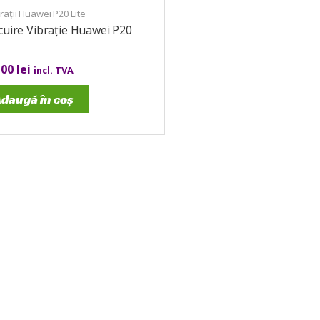
ații Huawei P20 Lite
cuire Vibrație Huawei P20
,00
lei
incl. TVA
daugă în coș