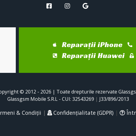
Reparații iPhone
Reparații Huawei
opyright © 2012 - 2026 | Toate drepturile rezervate Glassg
Glassgsm Mobile S.R.L - CUI: 32543269
|
J33/896/2013
rmeni & Condiții
|
Confidențialitate (GDPR)
|
Într