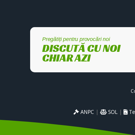
Pregătiți pentru provocări noi
DISCUTĂ CU NOI
CHIAR AZI
C
ANPC
|
SOL
|
Te