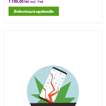
1.190,00
lei
incl. TVA
Selectează opțiunile