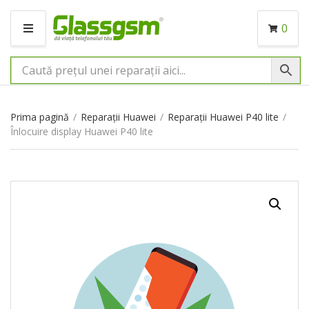
0
M
E
N
I
U
Prima pagină
/
Reparații Huawei
/
Reparații Huawei P40 lite
/
Înlocuire display Huawei P40 lite