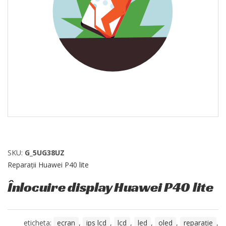
SKU:
G_5UG38UZ
Reparații Huawei P40 lite
Înlocuire display Huawei P40 lite
eticheta:
ecran
,
ips lcd
,
lcd
,
led
,
oled
,
reparație
,