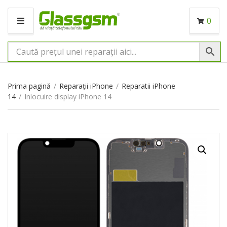
0
M
E
N
I
U
Prima pagină
/
Reparații iPhone
/
Reparatii iPhone
14
/
Inlocuire display iPhone 14