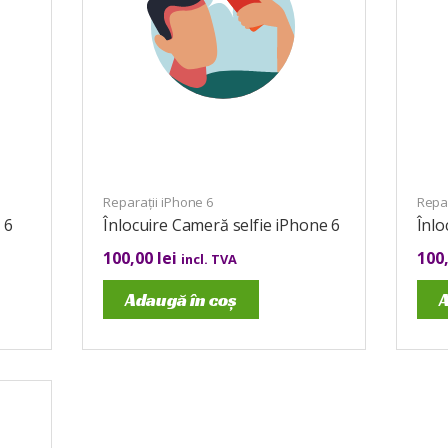
Reparații iPhone 6
Repar
 6
Înlocuire Cameră selfie iPhone 6
Înl
100,00
lei
100
incl. TVA
Adaugă în coș
A