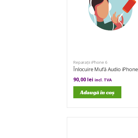
Reparații iPhone 6
Înlocuire Mufă Audio iPhone
90,00
lei
incl. TVA
Adaugă în coș