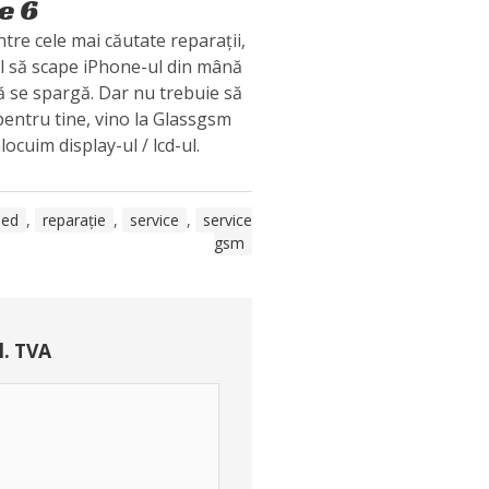
e 6
tre cele mai căutate reparații,
 să scape iPhone-ul din mână
să se spargă. Dar nu trebuie să
 pentru tine, vino la Glassgsm
nlocuim display-ul / lcd-ul.
led
,
reparație
,
service
,
service
gsm
l. TVA