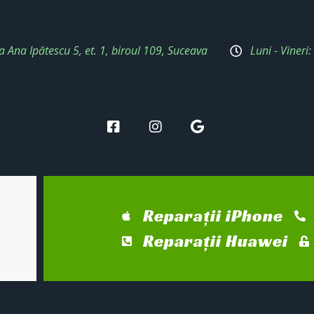
a Ana Ipătescu 5, et. 1, biroul 109, Suceava
Luni - Vineri
Reparații iPhone
Reparații Huawei