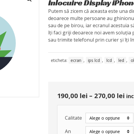
Înlocuire Display iPhon
Putem să zicem că aceasta este una din
deoarece multe persoane au ghinionul
sau de pe birou, iar ecranul acestuia 
îți faci griji deoarece noi avem soluția
sau trimite telefonul prin curier și îți î
eticheta:
ecran
,
ips lcd
,
lcd
,
led
,
o
190,00
lei
–
270,00
lei
inc
Calitate
An