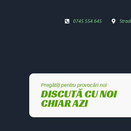
0745 554 645
Strad
Pregătiți pentru provocări noi
DISCUTĂ CU NOI
CHIAR AZI