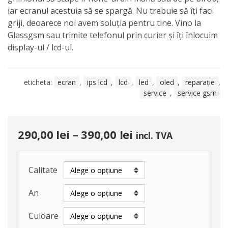
iar ecranul acestuia să se spargă. Nu trebuie să îți faci
griji, deoarece noi avem soluția pentru tine. Vino la
Glassgsm sau trimite telefonul prin curier și îți înlocuim
display-ul / lcd-ul.
eticheta:
ecran
,
ips lcd
,
lcd
,
led
,
oled
,
reparație
,
service
,
service gsm
290,00
lei
–
390,00
lei
incl. TVA
Calitate
An
Culoare