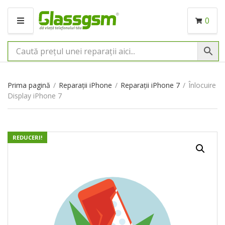
0
M
E
N
I
U
Prima pagină
/
Reparații iPhone
/
Reparații iPhone 7
/
Înlocuire
Display iPhone 7
REDUCERI!