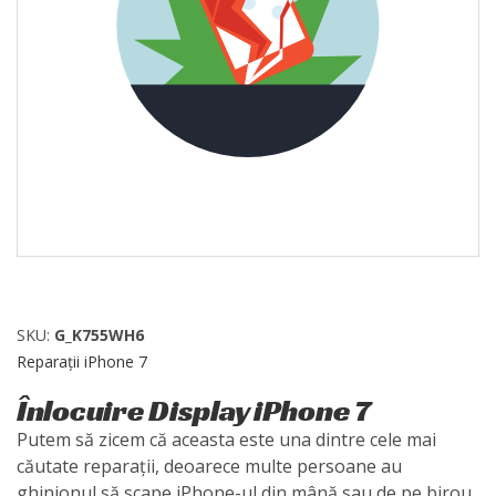
SKU:
G_K755WH6
Reparații iPhone 7
Înlocuire Display iPhone 7
Putem să zicem că aceasta este una dintre cele mai
căutate reparații, deoarece multe persoane au
ghinionul să scape iPhone-ul din mână sau de pe birou,