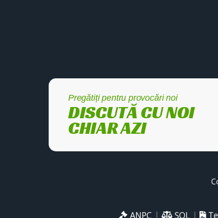
Pregătiți pentru provocări noi
DISCUTĂ CU NOI
CHIAR AZI
C
ANPC
|
SOL
|
Te