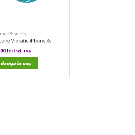
ații iPhone Xs
cuire Vibrație iPhone Xs
,00
lei
incl. TVA
daugă în coș