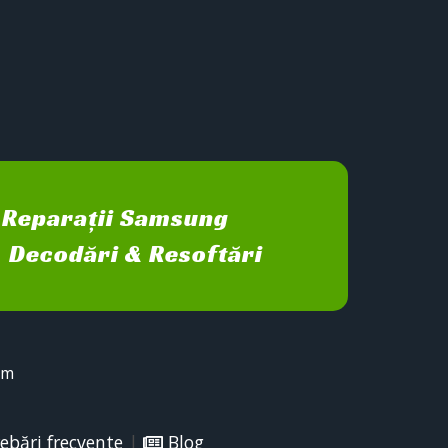
Reparații Samsung
Decodări & Resoftări
sm
ebări frecvente
|
Blog