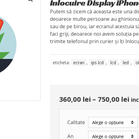
Înlocuire Display iPhon
Putem să zicem că aceasta este una din
deoarece multe persoane au ghinionul
sau de pe birou, iar ecranul acestuia s
faci griji, deoarece noi avem soluția p
trimite telefonul prin curier și îți înlocu
eticheta:
ecran
,
ips lcd
,
lcd
,
led
,
o
360,00
lei
–
750,00
lei
inc
Calitate
An