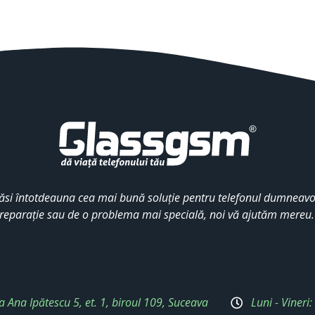
ăsi întotdeauna cea mai bună soluție pentru telefonul dumneavoa
reparație sau de o problema mai specială, noi vă ajutăm mereu
a Ana Ipătescu 5, et. 1, biroul 109, Suceava
Luni - Vineri