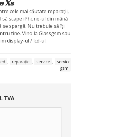
e Xs
tre cele mai căutate reparații,
 să scape iPhone-ul din mână
ă se spargă. Nu trebuie să îți
entru tine. Vino la Glassgsm sau
im display-ul / lcd-ul.
led
,
reparație
,
service
,
service
gsm
l. TVA