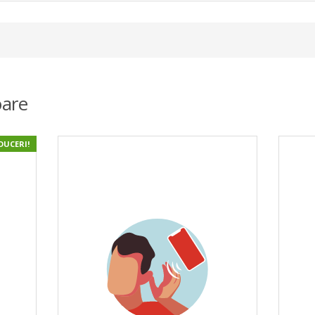
are
DUCERI!