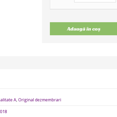
Adaugă în coș
alitate A
,
Original dezmembrari
018