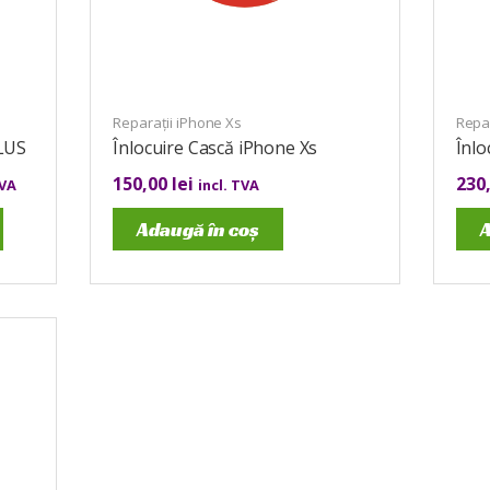
Reparații iPhone Xs
Repar
PLUS
Înlocuire Cască iPhone Xs
Înlo
150,00
lei
230
TVA
incl. TVA
Adaugă în coș
A