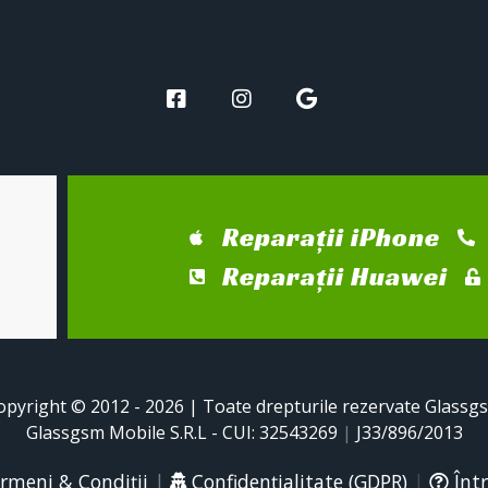
Reparații iPhone
Reparații Huawei
opyright © 2012 - 2026 | Toate drepturile rezervate Glassg
Glassgsm Mobile S.R.L - CUI: 32543269
|
J33/896/2013
rmeni & Condiții
|
Confidențialitate (GDPR)
|
Într