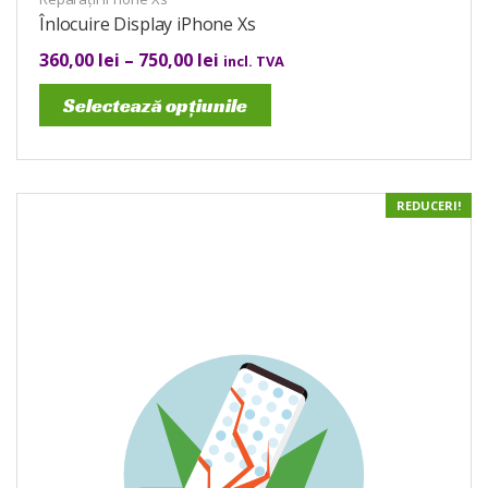
Înlocuire Display iPhone Xs
360,00
lei
–
750,00
lei
incl. TVA
Selectează opțiunile
REDUCERI!