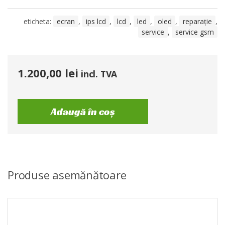
eticheta:
ecran
,
ips lcd
,
lcd
,
led
,
oled
,
reparație
,
service
,
service gsm
1.200,00
lei
incl. TVA
Adaugă în coș
Produse asemănătoare