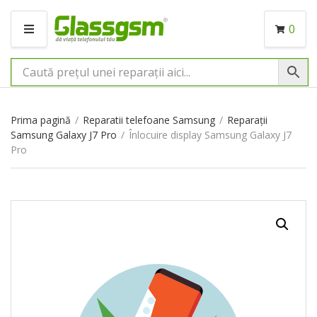
0
M
E
N
I
U
Prima pagină
/
Reparatii telefoane Samsung
/
Reparații
Samsung Galaxy J7 Pro
/
Înlocuire display Samsung Galaxy J7
Pro