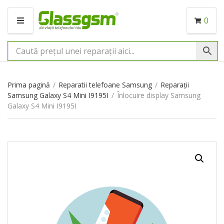
0
M
E
N
I
U
Prima pagină
/
Reparatii telefoane Samsung
/
Reparații
Samsung Galaxy S4 Mini I9195I
/
Înlocuire display Samsung
Galaxy S4 Mini I9195I