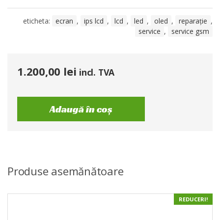
eticheta:
ecran
,
ips lcd
,
lcd
,
led
,
oled
,
reparație
,
service
,
service gsm
1.200,00
lei
incl. TVA
Adaugă în coș
Produse asemănătoare
REDUCERI!