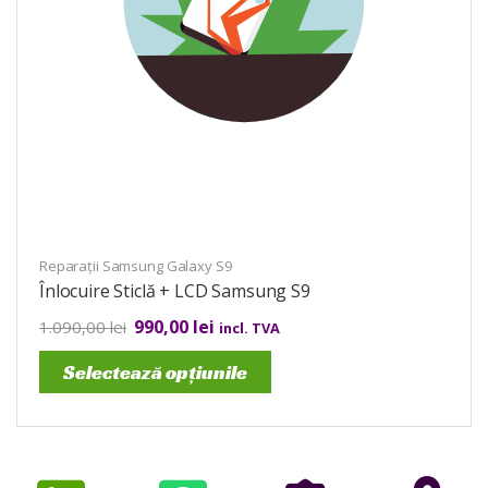
Reparații Samsung Galaxy S9
Înlocuire Sticlă + LCD Samsung S9
990,00
lei
1.090,00
lei
incl. TVA
Selectează opțiunile