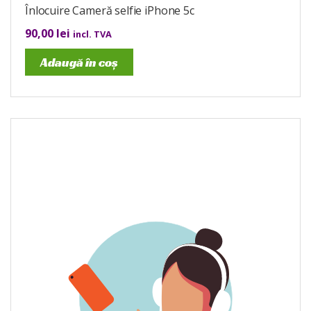
Înlocuire Cameră selfie iPhone 5c
90,00
lei
incl. TVA
Adaugă în coș