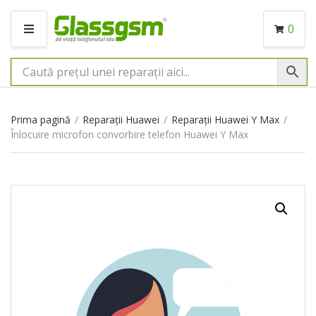
0
M
E
N
I
U
Prima pagină
/
Reparații Huawei
/
Reparații Huawei Y Max
/
Înlocuire microfon convorbire telefon Huawei Y Max