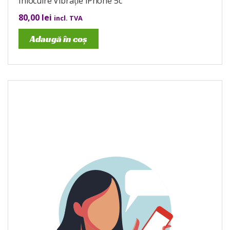
Înlocuire Vibrație iPhone 5c
80,00
lei
incl. TVA
Adaugă în coș