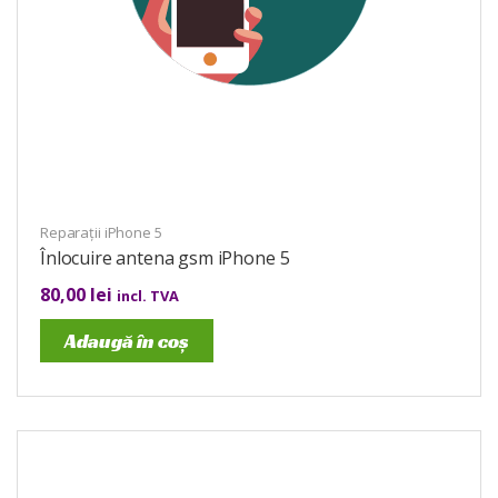
Reparații iPhone 5
Înlocuire antena gsm iPhone 5
80,00
lei
incl. TVA
Adaugă în coș