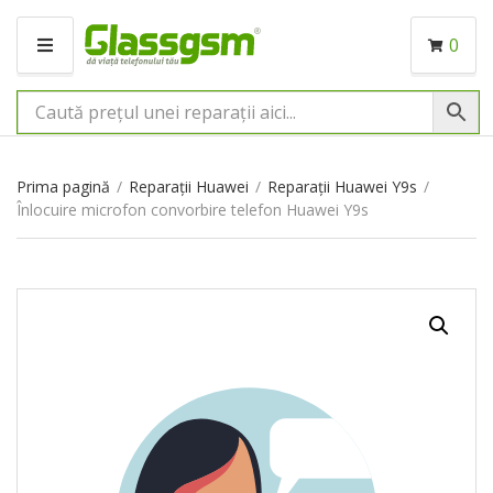
0
M
E
N
I
U
Prima pagină
/
Reparații Huawei
/
Reparații Huawei Y9s
/
Înlocuire microfon convorbire telefon Huawei Y9s