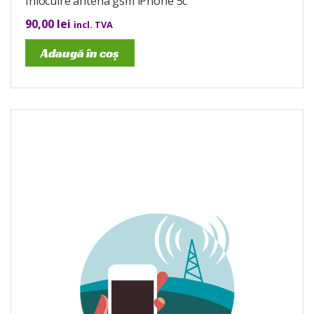
Înlocuire antena gsm iPhone 5c
90,00
lei
incl. TVA
Adaugă în coș