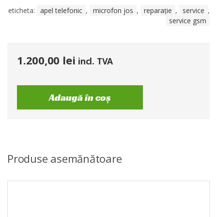
eticheta:
apel telefonic
,
microfon jos
,
reparație
,
service
,
service gsm
1.200,00
lei
incl. TVA
Adaugă în coș
Produse asemănătoare