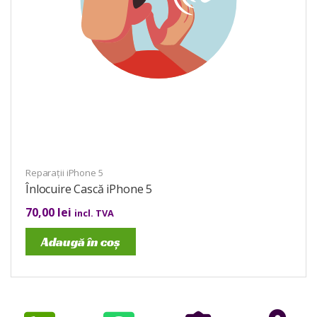
Reparații iPhone 5
Înlocuire Cască iPhone 5
70,00
lei
incl. TVA
Adaugă în coș