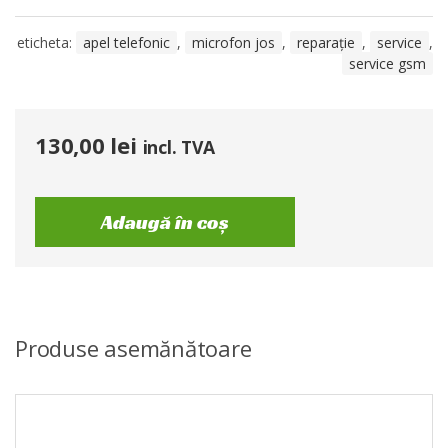
eticheta:
apel telefonic
,
microfon jos
,
reparație
,
service
,
service gsm
130,00
lei
incl. TVA
Adaugă în coș
Produse asemănătoare