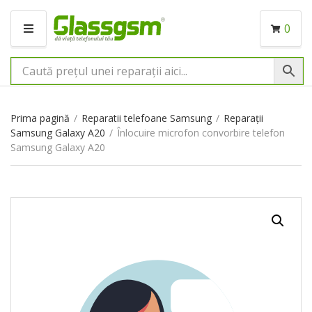
0
M
E
N
I
U
Prima pagină
/
Reparatii telefoane Samsung
/
Reparații
Samsung Galaxy A20
/
Înlocuire microfon convorbire telefon
Samsung Galaxy A20