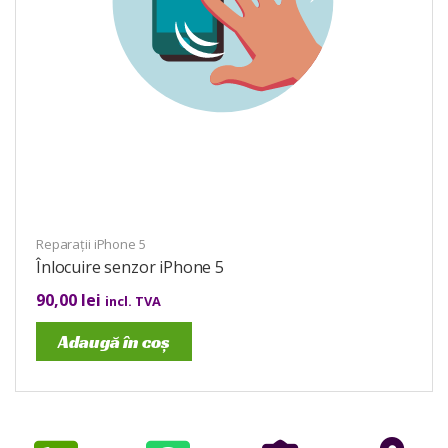
Reparații iPhone 5
Înlocuire senzor iPhone 5
90,00
lei
incl. TVA
Adaugă în coș