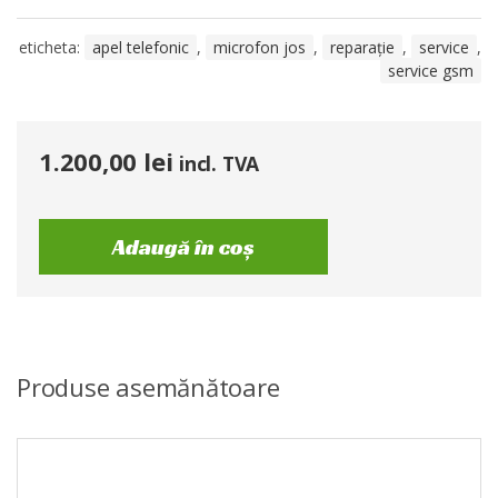
eticheta:
apel telefonic
,
microfon jos
,
reparație
,
service
,
service gsm
1.200,00
lei
incl. TVA
Adaugă în coș
Produse asemănătoare