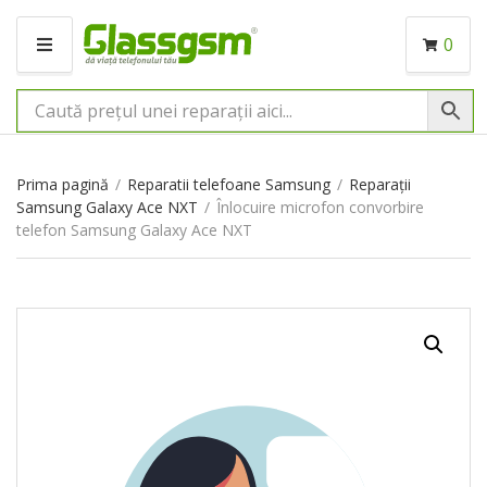
0
M
E
N
I
U
Prima pagină
/
Reparatii telefoane Samsung
/
Reparații
Samsung Galaxy Ace NXT
/
Înlocuire microfon convorbire
telefon Samsung Galaxy Ace NXT