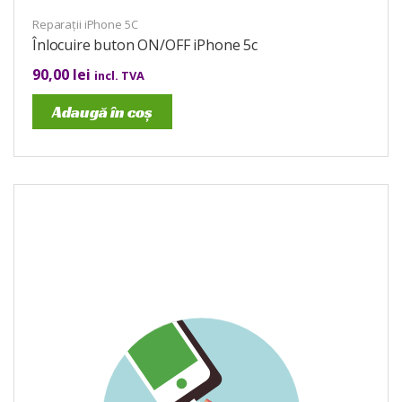
Reparații iPhone 5C
Înlocuire buton ON/OFF iPhone 5c
90,00
lei
incl. TVA
Adaugă în coș