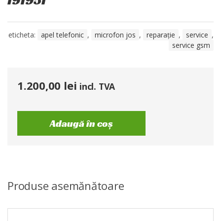
eticheta:
apel telefonic
,
microfon jos
,
reparație
,
service
,
service gsm
1.200,00
lei
incl. TVA
Adaugă în coș
Produse asemănătoare