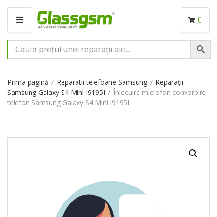
0
M
E
N
I
U
Prima pagină
/
Reparatii telefoane Samsung
/
Reparații
Samsung Galaxy S4 Mini I9195I
/
Înlocuire microfon convorbire
telefon Samsung Galaxy S4 Mini I9195I