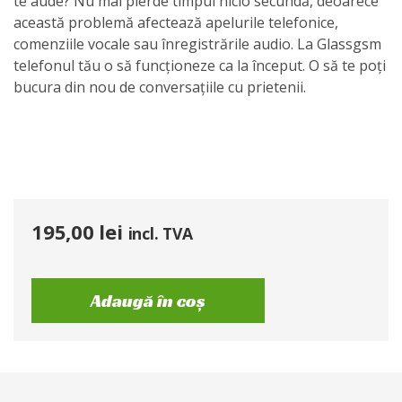
te aude? Nu mai pierde timpul nicio secundă, deoarece
această problemă afectează apelurile telefonice,
comenziile vocale sau înregistrările audio. La Glassgsm
telefonul tău o să funcționeze ca la început. O să te poți
bucura din nou de conversațiile cu prietenii.
195,00
lei
incl. TVA
Adaugă în coș