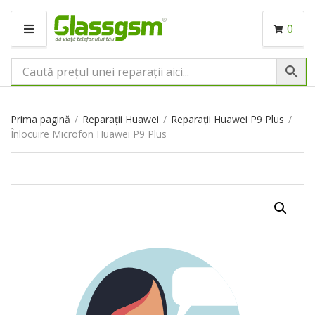
0
M
E
N
I
U
Prima pagină
/
Reparații Huawei
/
Reparații Huawei P9 Plus
/
Înlocuire Microfon Huawei P9 Plus