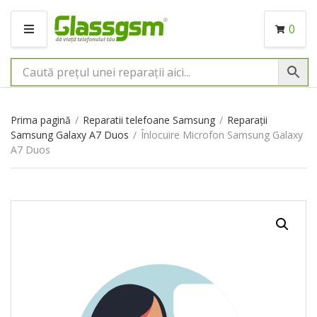
0
M
E
N
I
U
Prima pagină
/
Reparatii telefoane Samsung
/
Reparații
Samsung Galaxy A7 Duos
/
Înlocuire Microfon Samsung Galaxy
A7 Duos