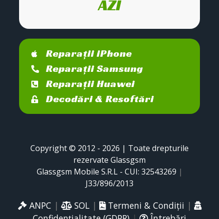
AZI
Reparații iPhone
Reparații Samsung
Reparații Huawei
Decodări & Resoftări
Copyright © 2012 - 2026 | Toate drepturile
rezervate Glassgsm
Glassgsm Mobile S.R.L - CUI: 32543269
|
J33/896/2013
ANPC
|
SOL
|
Termeni & Condiții
|
Confidențialitate (GDPR)
|
Întrebări