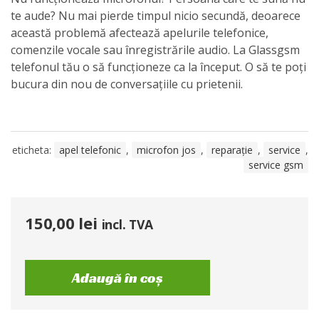
te aude? Nu mai pierde timpul nicio secundă, deoarece
această problemă afectează apelurile telefonice,
comenzile vocale sau înregistrările audio. La Glassgsm
telefonul tău o să funcționeze ca la început. O să te poți
bucura din nou de conversațiile cu prietenii.
eticheta:
apel telefonic
,
microfon jos
,
reparație
,
service
,
service gsm
150,00
lei
incl. TVA
Adaugă în coș