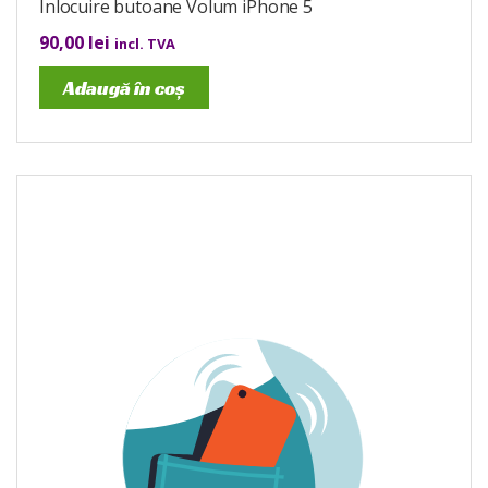
Înlocuire butoane Volum iPhone 5
90,00
lei
incl. TVA
Adaugă în coș