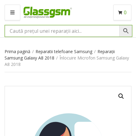
0
M
E
N
I
U
Prima pagină
/
Reparatii telefoane Samsung
/
Reparații
Samsung Galaxy A8 2018
/
Înlocuire Microfon Samsung Galaxy
A8 2018