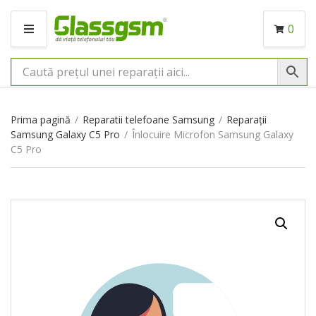
0
M
E
N
I
U
Prima pagină
/
Reparatii telefoane Samsung
/
Reparații
Samsung Galaxy C5 Pro
/
Înlocuire Microfon Samsung Galaxy
C5 Pro