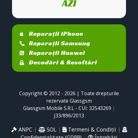
AZI
Reparații iPhone
Reparații Samsung
Reparații Huawei
Decodări & Resoftări
Copyright © 2012 - 2026 | Toate drepturile
rezervate Glassgsm
Glassgsm Mobile S.R.L - CUI: 32543269
|
J33/896/2013
ANPC
|
SOL
|
Termeni & Condiții
|
Confidențialitate (GDPR)
|
Întrebări