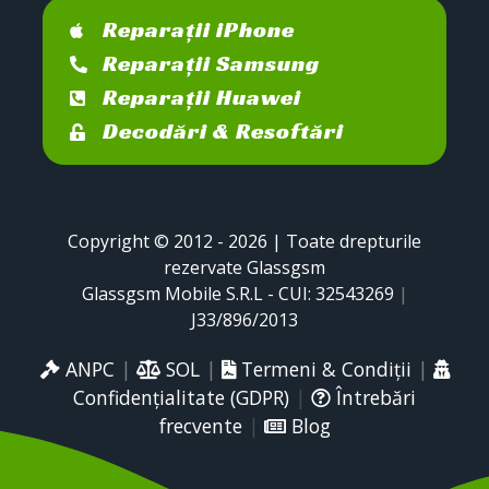
Reparații iPhone
Reparații Samsung
Reparații Huawei
Decodări & Resoftări
Copyright © 2012 - 2026 | Toate drepturile
rezervate Glassgsm
Glassgsm Mobile S.R.L - CUI: 32543269
|
J33/896/2013
ANPC
|
SOL
|
Termeni & Condiții
|
Confidențialitate (GDPR)
|
Întrebări
frecvente
|
Blog