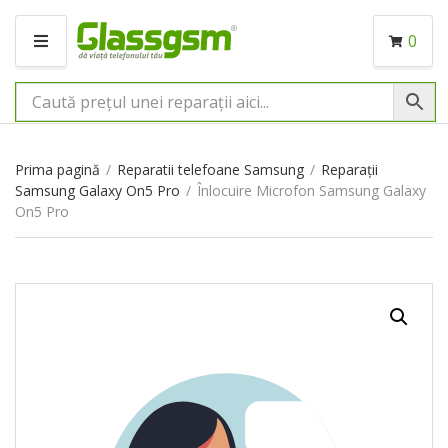
0
M
E
N
I
U
Prima pagină
/
Reparatii telefoane Samsung
/
Reparații
Samsung Galaxy On5 Pro
/
Înlocuire Microfon Samsung Galaxy
On5 Pro