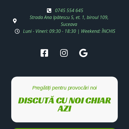
0745 554 645
Strada Ana Ipătescu 5, et. 1, biroul 109,
Suceava
Luni - Vineri: 09:30 - 18:30 | Weekend: ÎNCHIS
Pregătiți pentru provocări noi
DISCUTĂ CU NOI CHIAR
AZI