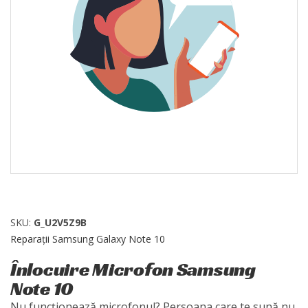
SKU:
G_U2V5Z9B
Reparații Samsung Galaxy Note 10
Înlocuire Microfon Samsung
Note 10
Nu funcționează microfonul? Persoana care te sună nu