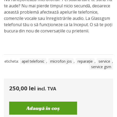
te aude? Nu mai pierde timpul nicio secundă, deoarece
această problemă afectează apelurile telefonice,
comenzile vocale sau înregistrările audio. La Glassgsm
telefonul tău o să funcționeze ca la început. O să te poți
bucura din nou de conversațiile cu prietenii.
eticheta:
apel telefonic
,
microfon jos
,
reparație
,
service
,
service gsm
250,00
lei
incl. TVA
Adaugă în coș