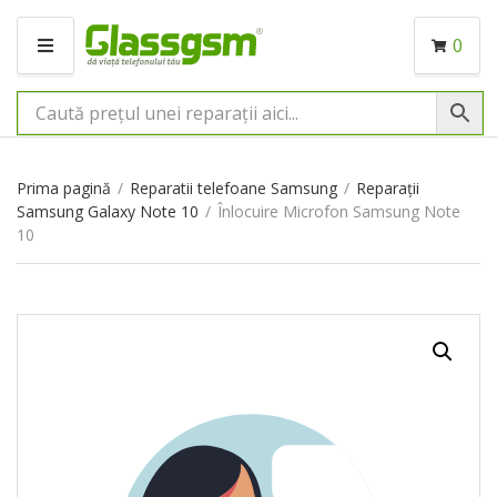
0
M
E
N
I
U
Prima pagină
/
Reparatii telefoane Samsung
/
Reparații
Samsung Galaxy Note 10
/
Înlocuire Microfon Samsung Note
10