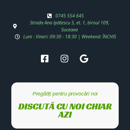
0745 554 645
Strada Ana Ipătescu 5, et. 1, biroul 109,
Suceava
Luni - Vineri: 09:30 - 18:30 | Weekend: ÎNCHIS
Pregătiți pentru provocări noi
DISCUTĂ CU NOI CHIAR
AZI