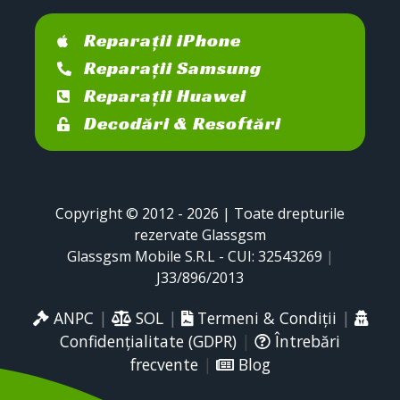
Reparații iPhone
Reparații Samsung
Reparații Huawei
Decodări & Resoftări
Copyright © 2012 - 2026 | Toate drepturile
rezervate Glassgsm
Glassgsm Mobile S.R.L - CUI: 32543269
|
J33/896/2013
ANPC
|
SOL
|
Termeni & Condiții
|
Confidențialitate (GDPR)
|
Întrebări
frecvente
|
Blog