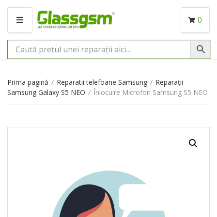
0
M
E
N
I
U
Prima pagină
/
Reparatii telefoane Samsung
/
Reparații
Samsung Galaxy S5 NEO
/
Înlocuire Microfon Samsung S5 NEO