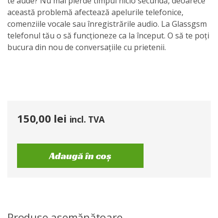
te aude? Nu mai pierde timpul nicio secundă, deoarece
această problemă afectează apelurile telefonice,
comenziile vocale sau înregistrările audio. La Glassgsm
telefonul tău o să funcționeze ca la început. O să te poți
bucura din nou de conversațiile cu prietenii.
150,00
lei
incl. TVA
Adaugă în coș
Produse asemănătoare