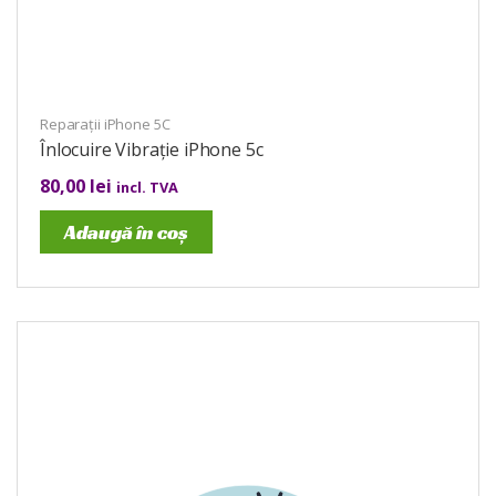
Reparații iPhone 5C
Înlocuire Vibrație iPhone 5c
80,00
lei
incl. TVA
Adaugă în coș