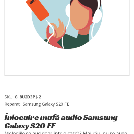
SKU:
G_8U2D3PJ-2
Reparații Samsung Galaxy S20 FE
Înlocuire mufă audio Samsung
Galaxy S20 FE
Melodiile se aud doar într-o cască? Mai rău, nu se aude