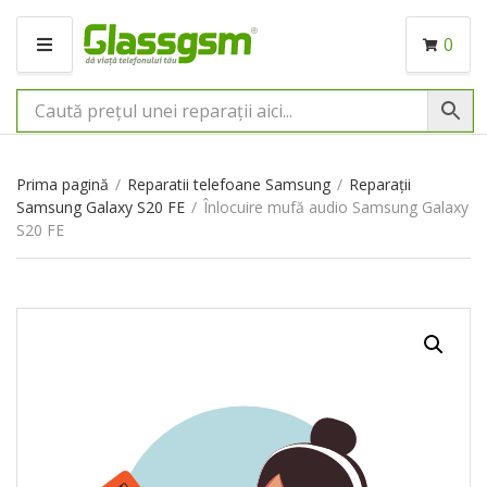
0
M
E
N
I
U
Prima pagină
/
Reparatii telefoane Samsung
/
Reparații
Samsung Galaxy S20 FE
/
Înlocuire mufă audio Samsung Galaxy
S20 FE