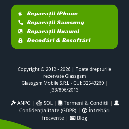
Reparații iPhone
Reparații Samsung
Reparații Huawei
Decodări & Resoftări
Copyright © 2012 - 2026 | Toate drepturile
rezervate Glassgsm
Glassgsm Mobile S.R.L - CUI: 32543269
|
J33/896/2013
ANPC
|
SOL
|
Termeni & Condiții
|
Confidențialitate (GDPR)
|
Întrebări
frecvente
|
Blog