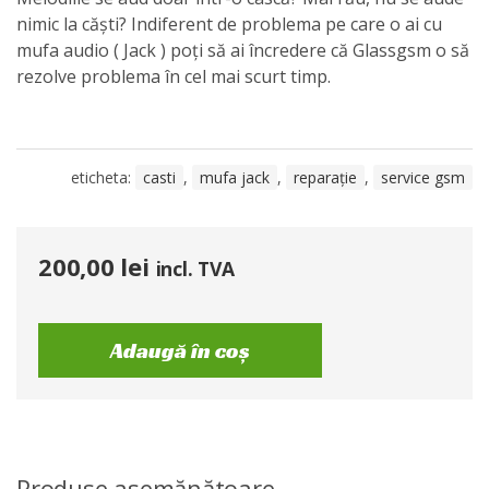
nimic la căști? Indiferent de problema pe care o ai cu
mufa audio ( Jack ) poți să ai încredere că Glassgsm o să
rezolve problema în cel mai scurt timp.
eticheta:
casti
,
mufa jack
,
reparație
,
service gsm
200,00
lei
incl. TVA
Adaugă în coș
Produse asemănătoare