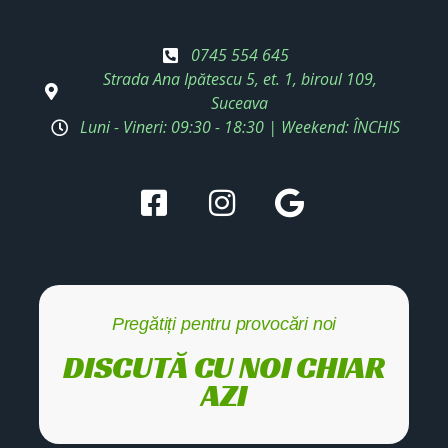
0745 554 645
Strada Ana Ipătescu 5, et. 1, biroul 109,
Suceava
Luni - Vineri: 09:30 - 18:30 | Weekend: ÎNCHIS
Pregătiți pentru provocări noi
DISCUTĂ CU NOI CHIAR
AZI