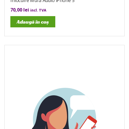
Înlocuire Mufă Audio iPhone 5
70,00
lei
incl. TVA
Adaugă în coș