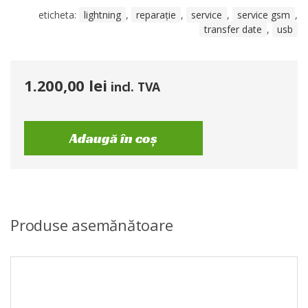
eticheta:
lightning
,
reparație
,
service
,
service gsm
,
transfer date
,
usb
1.200,00
lei
incl. TVA
Adaugă în coș
Produse asemănătoare