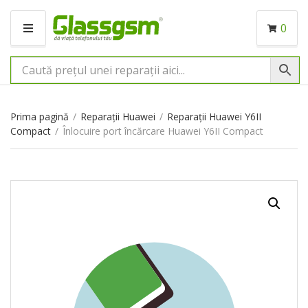
0
M
E
N
I
U
Prima pagină
/
Reparații Huawei
/
Reparații Huawei Y6II
Compact
/
Înlocuire port încărcare Huawei Y6II Compact