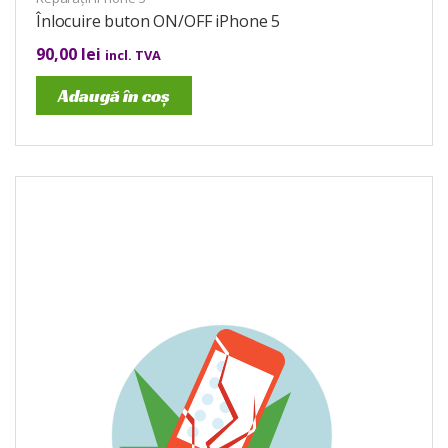
Înlocuire buton ON/OFF iPhone 5
90,00
lei
incl. TVA
Adaugă în coș