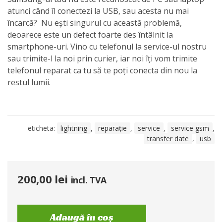
atunci când îl conectezi la USB, sau acesta nu mai
încarcă? Nu ești singurul cu această problemă,
deoarece este un defect foarte des întâlnit la
smartphone-uri. Vino cu telefonul la service-ul nostru
sau trimite-l la noi prin curier, iar noi îți vom trimite
telefonul reparat ca tu să te poți conecta din nou la
restul lumii.
eticheta:
lightning
,
reparație
,
service
,
service gsm
,
transfer date
,
usb
200,00
lei
incl. TVA
Adaugă în coș