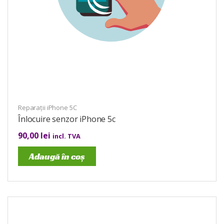
Reparații iPhone 5C
Înlocuire senzor iPhone 5c
90,00
lei
incl. TVA
Adaugă în coș