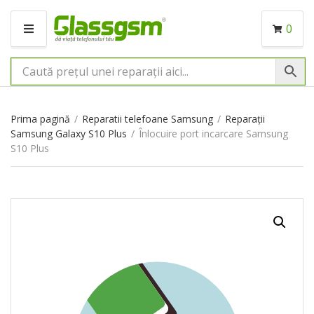
0
M
E
N
I
U
Prima pagină
/
Reparatii telefoane Samsung
/
Reparații
Samsung Galaxy S10 Plus
/
Înlocuire port incarcare Samsung
S10 Plus