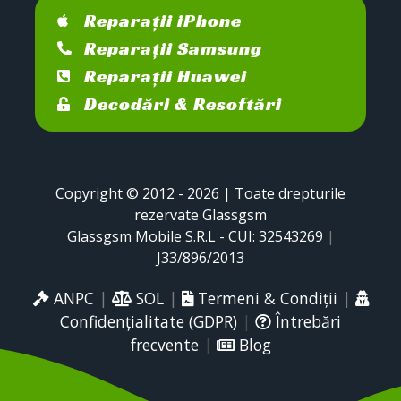
Reparații iPhone
Reparații Samsung
Reparații Huawei
Decodări & Resoftări
Copyright © 2012 - 2026 | Toate drepturile
rezervate Glassgsm
Glassgsm Mobile S.R.L - CUI: 32543269
|
J33/896/2013
ANPC
|
SOL
|
Termeni & Condiții
|
Confidențialitate (GDPR)
|
Întrebări
frecvente
|
Blog