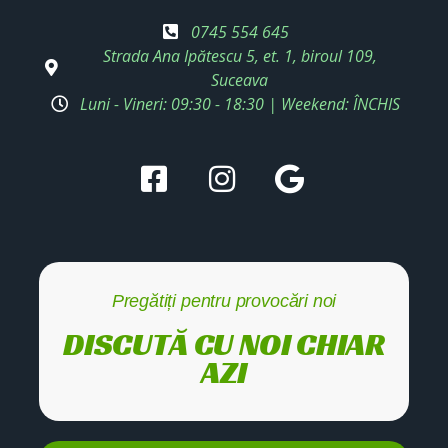
0745 554 645
Strada Ana Ipătescu 5, et. 1, biroul 109,
Suceava
Luni - Vineri: 09:30 - 18:30 | Weekend: ÎNCHIS
Pregătiți pentru provocări noi
DISCUTĂ CU NOI CHIAR
AZI