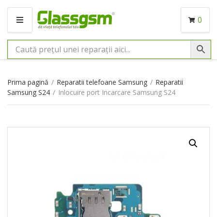
0
M
E
N
I
U
Prima pagină
/
Reparatii telefoane Samsung
/
Reparatii
Samsung S24
/
Inlocuire port Incarcare Samsung S24