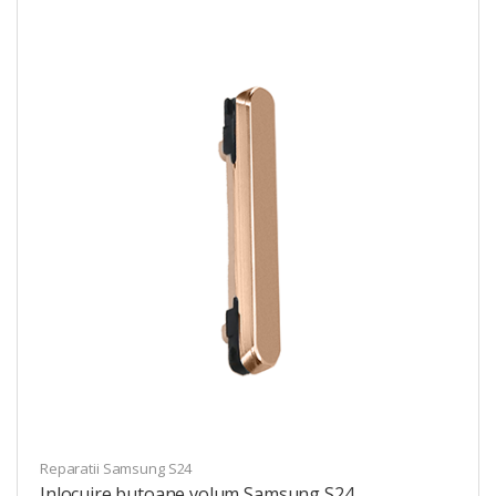
Reparatii Samsung S24
Inlocuire butoane volum Samsung S24