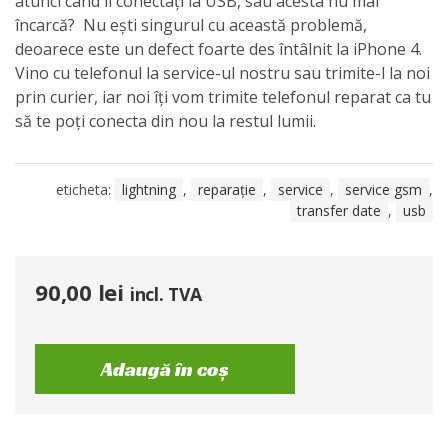
atunci când îl conectați la USB, sau acesta nu mai
încarcă? Nu ești singurul cu această problemă,
deoarece este un defect foarte des întâlnit la iPhone 4.
Vino cu telefonul la service-ul nostru sau trimite-l la noi
prin curier, iar noi îți vom trimite telefonul reparat ca tu
să te poți conecta din nou la restul lumii.
eticheta:
lightning
,
reparație
,
service
,
service gsm
,
transfer date
,
usb
90,00
lei
incl. TVA
Adaugă în coș