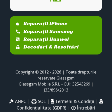
Reparații iPhone
Reparații Samsung
Reparații Huawei
Decodări & Resoftări
Copyright © 2012 - 2026 | Toate drepturile
rezervate Glassgsm
Glassgsm Mobile S.R.L - CUI: 32543269
|
J33/896/2013
ANPC
|
SOL
|
Termeni & Condiții
|
Confidențialitate (GDPR)
|
Întrebări