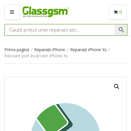
0
M
E
N
I
U
Prima pagină
/
Reparații iPhone
/
Reparații iPhone Xs
/
Înlocuire port încărcare iPhone Xs