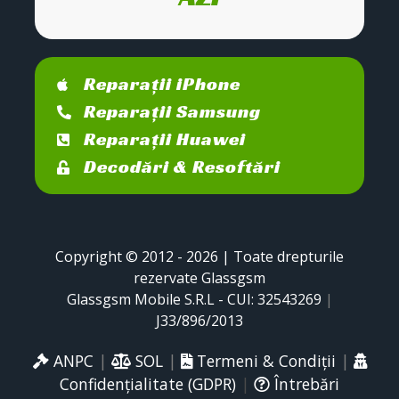
Reparații iPhone
Reparații Samsung
Reparații Huawei
Decodări & Resoftări
Copyright © 2012 - 2026 | Toate drepturile
rezervate Glassgsm
Glassgsm Mobile S.R.L - CUI: 32543269
|
J33/896/2013
ANPC
|
SOL
|
Termeni & Condiții
|
Confidențialitate (GDPR)
|
Întrebări