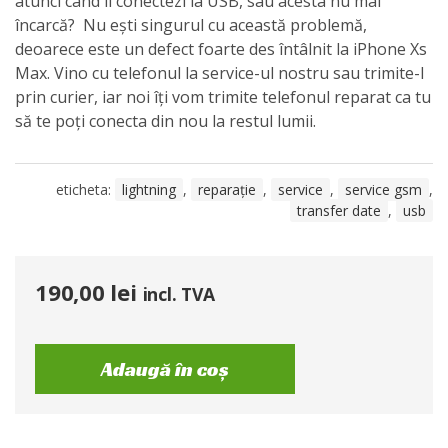
atunci când îl conectezi la USB, sau acesta nu mai
încarcă? Nu ești singurul cu această problemă,
deoarece este un defect foarte des întâlnit la iPhone Xs
Max. Vino cu telefonul la service-ul nostru sau trimite-l
prin curier, iar noi îți vom trimite telefonul reparat ca tu
să te poți conecta din nou la restul lumii.
eticheta:
lightning
,
reparație
,
service
,
service gsm
,
transfer date
,
usb
190,00
lei
incl. TVA
Adaugă în coș