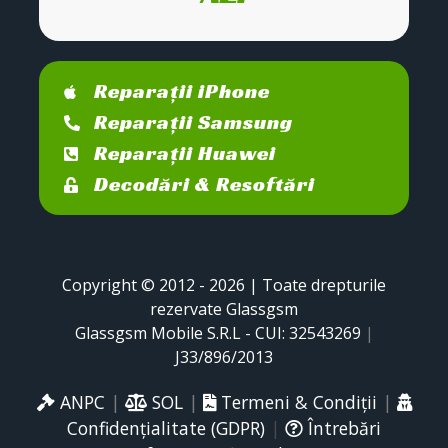
Reparații iPhone
Reparații Samsung
Reparații Huawei
Decodări & Resoftări
Copyright © 2012 - 2026 | Toate drepturile
rezervate Glassgsm
Glassgsm Mobile S.R.L - CUI: 32543269
|
J33/896/2013
ANPC
|
SOL
|
Termeni & Condiții
|
Confidențialitate (GDPR)
|
Întrebări