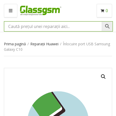
0
M
E
N
I
U
Prima pagină
/
Reparații Huawei
/
Înlocuire port USB Samsung
Galaxy C10