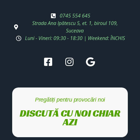
0745 554 645
Strada Ana Ipătescu 5, et. 1, biroul 109,
Suceava
Luni - Vineri: 09:30 - 18:30 | Weekend: ÎNCHIS
Pregătiți pentru provocări noi
DISCUTĂ CU NOI CHIAR
AZI