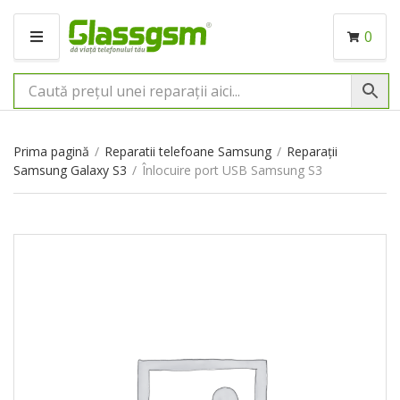
0
M
E
N
I
U
Prima pagină
/
Reparatii telefoane Samsung
/
Reparații
Samsung Galaxy S3
/
Înlocuire port USB Samsung S3