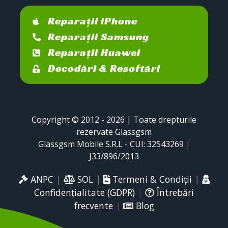
Reparații iPhone
Reparații Samsung
Reparații Huawei
Decodări & Resoftări
Copyright © 2012 - 2026 | Toate drepturile
rezervate Glassgsm
Glassgsm Mobile S.R.L - CUI: 32543269
|
J33/896/2013
ANPC
|
SOL
|
Termeni & Condiții
|
Confidențialitate (GDPR)
|
Întrebări
frecvente
|
Blog