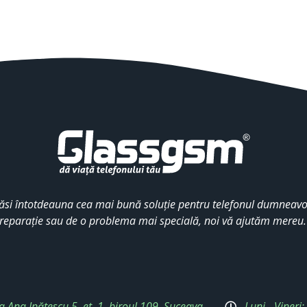
ăsi întotdeauna cea mai bună soluție pentru telefonul dumneavoa
reparație sau de o problema mai specială, noi vă ajutăm mereu
a Ana Ipătescu 5, et. 1, biroul 109, Suceava
Luni - Vineri