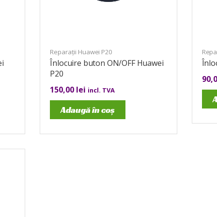
Reparații Huawei P20
Repar
i
Înlocuire buton ON/OFF Huawei
Înlo
P20
90,
150,00
lei
incl. TVA
A
Adaugă în coș