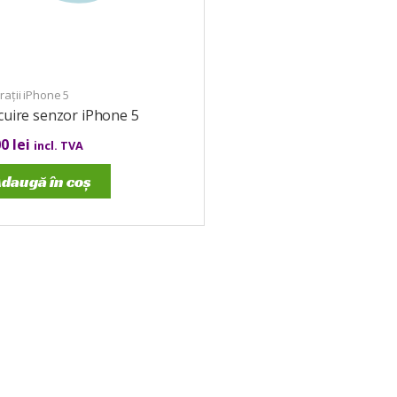
ații iPhone 5
cuire senzor iPhone 5
00
lei
incl. TVA
daugă în coș