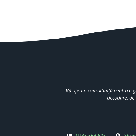
Vă oferim consultanță pentru a g
decodare, de 
0745 554 645
Strad