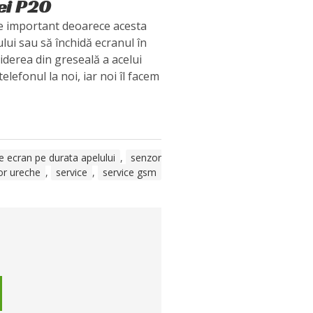
ei P20
e important deoarece acesta
ului sau să închidă ecranul în
iderea din greseală a acelui
 telefonul la noi, iar noi îl facem
e ecran pe durata apelului
,
senzor
or ureche
,
service
,
service gsm