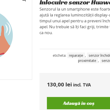
Înlocuire senzor Huaw
Senzorul la un smartphone este foart
ajută la reglarea luminozității display-
timpul unui apel pentru a preveni înch
apel. Nu trebuie să îți faci griji, trimite
ca nou.
eticheta:
reparație
,
senzor închid
proximitate
,
senz
130,00
lei
incl. TVA
Adaugă în coș